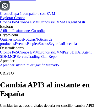
Cronos
Capa 1 compatible con EVM
Explorar Cronos
Cronos PoS
Cronos EVM
Cronos zkEVM
AI Agent SDK
Explorar
Afiliado
Instituciones
Custodia
Crypto.com
Quiénes somos
Noticias
Noticias de
productos
Eventos
Empleo
Socios
Seguridad
Licencias
Desarrolladores
Cronos PoS
Cronos EVM
Cronos zkEVM
Pay SDK
AI Agent
SDK
MCP Servers
Trading Skill Repo
Aprender
Aprender
Bitcoin
Investigación
Mercado
CRIPTO
Cambia API3 al instante en
España
Cambiar tus activos digitales debería ser sencillo: cambia API3