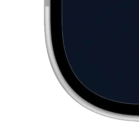
2
Elige tu par de monedas
Entra en «Operar», pulsa «Comprar» o «Vender» y elige API3 y la
cripto o dinero fiat que prefieras.