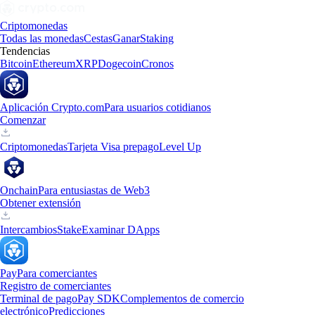
Criptomonedas
Todas las monedas
Cestas
Ganar
Staking
Tendencias
Bitcoin
Ethereum
XRP
Dogecoin
Cronos
Aplicación Crypto.com
Para usuarios cotidianos
Comenzar
Criptomonedas
Tarjeta Visa prepago
Level Up
Onchain
Para entusiastas de Web3
Obtener extensión
Intercambios
Stake
Examinar DApps
Pay
Para comerciantes
Registro de comerciantes
Terminal de pago
Pay SDK
Complementos de comercio
electrónico
Predicciones