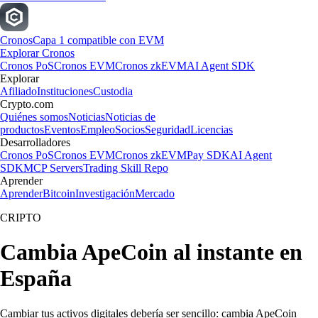
Cronos
Capa 1 compatible con EVM
Explorar Cronos
Cronos PoS
Cronos EVM
Cronos zkEVM
AI Agent SDK
Explorar
Afiliado
Instituciones
Custodia
Crypto.com
Quiénes somos
Noticias
Noticias de
productos
Eventos
Empleo
Socios
Seguridad
Licencias
Desarrolladores
Cronos PoS
Cronos EVM
Cronos zkEVM
Pay SDK
AI Agent
SDK
MCP Servers
Trading Skill Repo
Aprender
Aprender
Bitcoin
Investigación
Mercado
CRIPTO
Cambia ApeCoin al instante en
España
Cambiar tus activos digitales debería ser sencillo: cambia ApeCoin