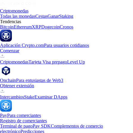
Criptomonedas
Todas las monedas
Cestas
Ganar
Staking
Tendencias
Bitcoin
Ethereum
XRP
Dogecoin
Cronos
Aplicación Crypto.com
Para usuarios cotidianos
Comenzar
Criptomonedas
Tarjeta Visa prepago
Level Up
Onchain
Para entusiastas de Web3
Obtener extensión
Intercambios
Stake
Examinar DApps
Pay
Para comerciantes
Registro de comerciantes
Terminal de pago
Pay SDK
Complementos de comercio
electrónico
Predicciones