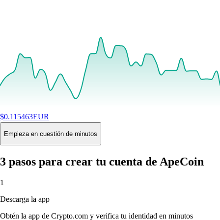
$
0.115463
EUR
+
0.96
%
24H
Buy
Empieza en cuestión de minutos
3 pasos para crear tu cuenta de ApeCoin
1
Descarga la app
Obtén la app de Crypto.com y verifica tu identidad en minutos