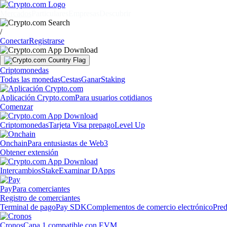
Mercados
Particulares
Empresas
Descubrir
/
Conectar
Registrarse
Criptomonedas
Todas las monedas
Cestas
Ganar
Staking
Aplicación Crypto.com
Para usuarios cotidianos
Comenzar
Criptomonedas
Tarjeta Visa prepago
Level Up
Onchain
Para entusiastas de Web3
Obtener extensión
Intercambios
Stake
Examinar DApps
Pay
Para comerciantes
Registro de comerciantes
Terminal de pago
Pay SDK
Complementos de comercio electrónico
Pred
Cronos
Capa 1 compatible con EVM