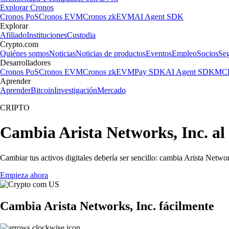
Explorar Cronos
Cronos PoS
Cronos EVM
Cronos zkEVM
AI Agent SDK
Explorar
Afiliado
Instituciones
Custodia
Crypto.com
Quiénes somos
Noticias
Noticias de productos
Eventos
Empleo
Socios
Se
Desarrolladores
Cronos PoS
Cronos EVM
Cronos zkEVM
Pay SDK
AI Agent SDK
MCP
Aprender
Aprender
Bitcoin
Investigación
Mercado
CRIPTO
Cambia Arista Networks, Inc. al
Cambiar tus activos digitales debería ser sencillo: cambia Arista Netwo
Empieza ahora
Cambia Arista Networks, Inc. fácilmente