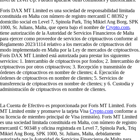
Foris DAX MT Limited es una sociedad de responsabilidad limitada
constituida en Malta con número de registro mercantil C 88392 y
domicilio social en Level 7, Spinola Park, Triq Mikiel Ang Borg, SPK
1000, St. Julians, Malta, que opera bajo el nombre de
Crypto.com
,
tiene autorización de la Autoridad de Servicios Financieros de Malta
para ejercer como proveedor de servicios de criptoactivos conforme al
Reglamento 2023/1114 relativo a los mercados de criptoactivos del
modo implementado en Malta por la Ley de mercados de criptoactivos.
Foris DAX MT Limited está autorizada para prestar los siguientes
servicios: 1. Intercambio de criptoactivos por fondos; 2. Intercambio de
criptoactivos por otros criptoactivos; 3. Recepción y transmisión de
órdenes de criptoactivos en nombre de clientes; 4. Ejecución de
órdenes de criptoactivos en nombre de clientes; 5. Servicios de
transferencia de criptoactivos en nombre de clientes; y 6. Custodia y
administración de criptoactivos en nombre de clientes.
La Cuenta de Efectivo es proporcionada por Foris MT Limited. Foris
MT Limited emite y promueve la tarjeta Visa
Crypto.com
conforme a
su licencia de miembro principal de Visa (emisión). Foris MT Limited
es una sociedad limitada constituida en Malta, con número de registro
mercantil C 90348 y oficina registrada en Level 7, Spinola Park, Triq
Mikiel Ang Borg, SPK 1000, St. Julians, Malta, debidamente
autorizada por la Autoridad de Servicios Financieros de Malta para