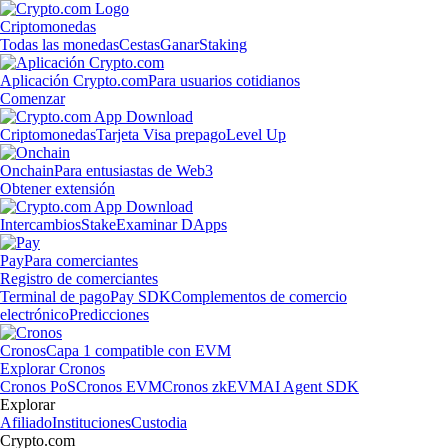
Criptomonedas
Todas las monedas
Cestas
Ganar
Staking
Aplicación Crypto.com
Para usuarios cotidianos
Comenzar
Criptomonedas
Tarjeta Visa prepago
Level Up
Onchain
Para entusiastas de Web3
Obtener extensión
Intercambios
Stake
Examinar DApps
Pay
Para comerciantes
Registro de comerciantes
Terminal de pago
Pay SDK
Complementos de comercio
electrónico
Predicciones
Cronos
Capa 1 compatible con EVM
Explorar Cronos
Cronos PoS
Cronos EVM
Cronos zkEVM
AI Agent SDK
Explorar
Afiliado
Instituciones
Custodia
Crypto.com