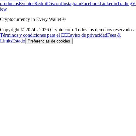
productos
Eventos
Reddit
Discord
Instagram
Facebook
Linkedin
TradingV
iew
Cryptocurrency in Every Wallet™
Copyright © 2024 - 2026 Crypto.com. Todos los derechos reservados.
Términos y condiciones para el EEE
aviso de privacidad
Fees &
Limits
Estado
Preferencias de cookies