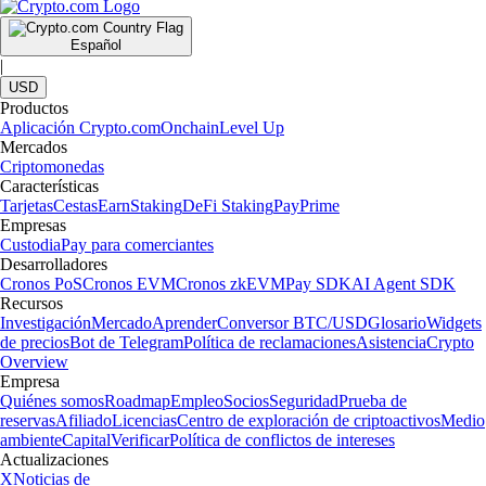
Español
|
USD
Productos
Aplicación Crypto.com
Onchain
Level Up
Mercados
Criptomonedas
Características
Tarjetas
Cestas
Earn
Staking
DeFi Staking
Pay
Prime
Empresas
Custodia
Pay para comerciantes
Desarrolladores
Cronos PoS
Cronos EVM
Cronos zkEVM
Pay SDK
AI Agent SDK
Recursos
Investigación
Mercado
Aprender
Conversor BTC/USD
Glosario
Widgets
de precios
Bot de Telegram
Política de reclamaciones
Asistencia
Crypto
Overview
Empresa
Quiénes somos
Roadmap
Empleo
Socios
Seguridad
Prueba de
reservas
Afiliado
Licencias
Centro de exploración de criptoactivos
Medio
ambiente
Capital
Verificar
Política de conflictos de intereses
Actualizaciones
X
Noticias de