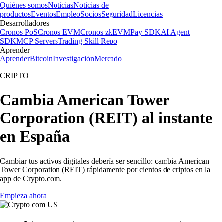
Quiénes somos
Noticias
Noticias de
productos
Eventos
Empleo
Socios
Seguridad
Licencias
Desarrolladores
Cronos PoS
Cronos EVM
Cronos zkEVM
Pay SDK
AI Agent
SDK
MCP Servers
Trading Skill Repo
Aprender
Aprender
Bitcoin
Investigación
Mercado
CRIPTO
Cambia American Tower
Corporation (REIT) al instante
en España
Cambiar tus activos digitales debería ser sencillo: cambia American
Tower Corporation (REIT) rápidamente por cientos de criptos en la
app de Crypto.com.
Empieza ahora