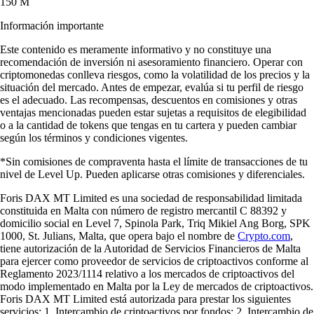
150 M
Información importante
Este contenido es meramente informativo y no constituye una
recomendación de inversión ni asesoramiento financiero. Operar con
criptomonedas conlleva riesgos, como la volatilidad de los precios y la
situación del mercado. Antes de empezar, evalúa si tu perfil de riesgo
es el adecuado. Las recompensas, descuentos en comisiones y otras
ventajas mencionadas pueden estar sujetas a requisitos de elegibilidad
o a la cantidad de tokens que tengas en tu cartera y pueden cambiar
según los términos y condiciones vigentes.
*Sin comisiones de compraventa hasta el límite de transacciones de tu
nivel de Level Up. Pueden aplicarse otras comisiones y diferenciales.
Foris DAX MT Limited es una sociedad de responsabilidad limitada
constituida en Malta con número de registro mercantil C 88392 y
domicilio social en Level 7, Spinola Park, Triq Mikiel Ang Borg, SPK
1000, St. Julians, Malta, que opera bajo el nombre de
Crypto.com
,
tiene autorización de la Autoridad de Servicios Financieros de Malta
para ejercer como proveedor de servicios de criptoactivos conforme al
Reglamento 2023/1114 relativo a los mercados de criptoactivos del
modo implementado en Malta por la Ley de mercados de criptoactivos.
Foris DAX MT Limited está autorizada para prestar los siguientes
servicios: 1. Intercambio de criptoactivos por fondos; 2. Intercambio de