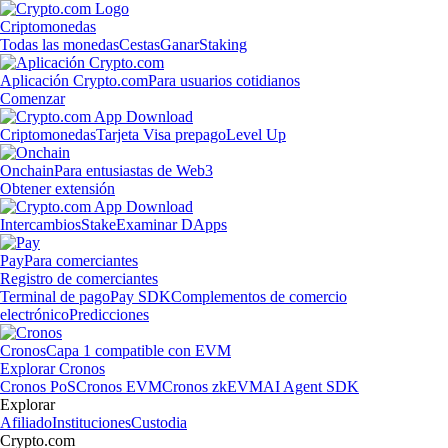
Criptomonedas
Todas las monedas
Cestas
Ganar
Staking
Aplicación Crypto.com
Para usuarios cotidianos
Comenzar
Criptomonedas
Tarjeta Visa prepago
Level Up
Onchain
Para entusiastas de Web3
Obtener extensión
Intercambios
Stake
Examinar DApps
Pay
Para comerciantes
Registro de comerciantes
Terminal de pago
Pay SDK
Complementos de comercio
electrónico
Predicciones
Cronos
Capa 1 compatible con EVM
Explorar Cronos
Cronos PoS
Cronos EVM
Cronos zkEVM
AI Agent SDK
Explorar
Afiliado
Instituciones
Custodia
Crypto.com