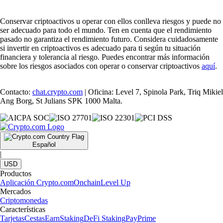
Conservar criptoactivos u operar con ellos conlleva riesgos y puede no
ser adecuado para todo el mundo. Ten en cuenta que el rendimiento
pasado no garantiza el rendimiento futuro. Considera cuidadosamente
si invertir en criptoactivos es adecuado para ti según tu situación
financiera y tolerancia al riesgo. Puedes encontrar más información
sobre los riesgos asociados con operar o conservar criptoactivos
aquí
.
Contacto:
chat.crypto.com
| Oficina: Level 7, Spinola Park, Triq Mikiel
Ang Borg, St Julians SPK 1000 Malta.
Español
|
USD
Productos
Aplicación Crypto.com
Onchain
Level Up
Mercados
Criptomonedas
Características
Tarjetas
Cestas
Earn
Staking
DeFi Staking
Pay
Prime