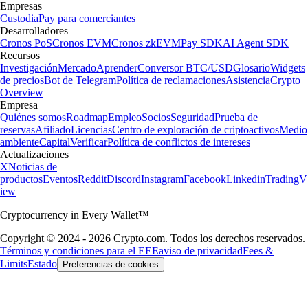
Empresas
Custodia
Pay para comerciantes
Desarrolladores
Cronos PoS
Cronos EVM
Cronos zkEVM
Pay SDK
AI Agent SDK
Recursos
Investigación
Mercado
Aprender
Conversor BTC/USD
Glosario
Widgets
de precios
Bot de Telegram
Política de reclamaciones
Asistencia
Crypto
Overview
Empresa
Quiénes somos
Roadmap
Empleo
Socios
Seguridad
Prueba de
reservas
Afiliado
Licencias
Centro de exploración de criptoactivos
Medio
ambiente
Capital
Verificar
Política de conflictos de intereses
Actualizaciones
X
Noticias de
productos
Eventos
Reddit
Discord
Instagram
Facebook
Linkedin
TradingV
iew
Cryptocurrency in Every Wallet™
Copyright © 2024 - 2026 Crypto.com. Todos los derechos reservados.
Términos y condiciones para el EEE
aviso de privacidad
Fees &
Limits
Estado
Preferencias de cookies