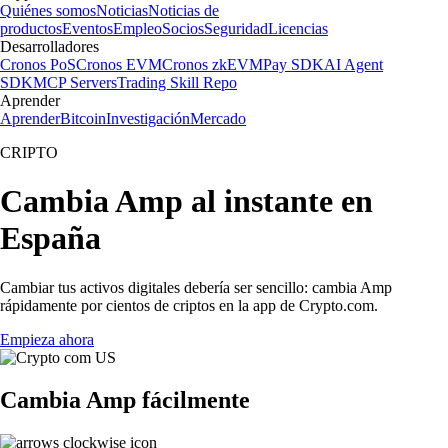
Quiénes somos
Noticias
Noticias de
productos
Eventos
Empleo
Socios
Seguridad
Licencias
Desarrolladores
Cronos PoS
Cronos EVM
Cronos zkEVM
Pay SDK
AI Agent
SDK
MCP Servers
Trading Skill Repo
Aprender
Aprender
Bitcoin
Investigación
Mercado
CRIPTO
Cambia Amp al instante en
España
Cambiar tus activos digitales debería ser sencillo: cambia Amp
rápidamente por cientos de criptos en la app de Crypto.com.
Empieza ahora
Cambia Amp fácilmente