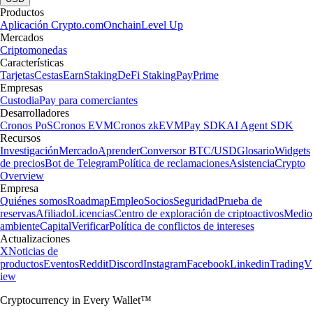
Productos
Aplicación Crypto.com
Onchain
Level Up
Mercados
Criptomonedas
Características
Tarjetas
Cestas
Earn
Staking
DeFi Staking
Pay
Prime
Empresas
Custodia
Pay para comerciantes
Desarrolladores
Cronos PoS
Cronos EVM
Cronos zkEVM
Pay SDK
AI Agent SDK
Recursos
Investigación
Mercado
Aprender
Conversor BTC/USD
Glosario
Widgets
de precios
Bot de Telegram
Política de reclamaciones
Asistencia
Crypto
Overview
Empresa
Quiénes somos
Roadmap
Empleo
Socios
Seguridad
Prueba de
reservas
Afiliado
Licencias
Centro de exploración de criptoactivos
Medio
ambiente
Capital
Verificar
Política de conflictos de intereses
Actualizaciones
X
Noticias de
productos
Eventos
Reddit
Discord
Instagram
Facebook
Linkedin
TradingV
iew
Cryptocurrency in Every Wallet™