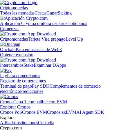
Criptomonedas
Todas las monedas
Cestas
Ganar
Staking
Aplicación Crypto.com
Para usuarios cotidianos
Comenzar
Criptomonedas
Tarjeta Visa prepago
Level Up
Onchain
Para entusiastas de Web3
Obtener extensión
Intercambios
Stake
Examinar DApps
Pay
Para comerciantes
Registro de comerciantes
Terminal de pago
Pay SDK
Complementos de comercio
electrónico
Predicciones
Cronos
Capa 1 compatible con EVM
Explorar Cronos
Cronos PoS
Cronos EVM
Cronos zkEVM
AI Agent SDK
Explorar
Afiliado
Instituciones
Custodia
Crypto.com