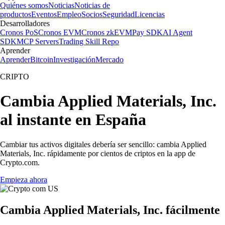
Quiénes somos
Noticias
Noticias de
productos
Eventos
Empleo
Socios
Seguridad
Licencias
Desarrolladores
Cronos PoS
Cronos EVM
Cronos zkEVM
Pay SDK
AI Agent
SDK
MCP Servers
Trading Skill Repo
Aprender
Aprender
Bitcoin
Investigación
Mercado
CRIPTO
Cambia Applied Materials, Inc.
al instante en España
Cambiar tus activos digitales debería ser sencillo: cambia Applied
Materials, Inc. rápidamente por cientos de criptos en la app de
Crypto.com.
Empieza ahora
Cambia Applied Materials, Inc. fácilmente