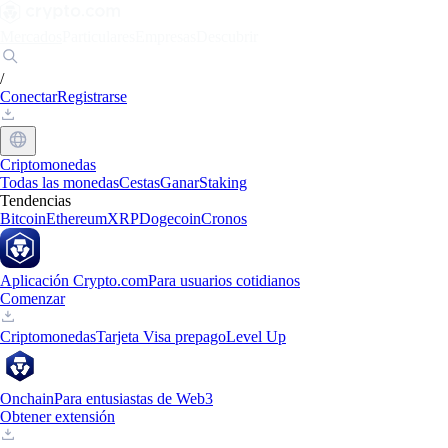
Mercados
Particulares
Empresas
Descubrir
/
Conectar
Registrarse
Criptomonedas
Todas las monedas
Cestas
Ganar
Staking
Tendencias
Bitcoin
Ethereum
XRP
Dogecoin
Cronos
Aplicación Crypto.com
Para usuarios cotidianos
Comenzar
Criptomonedas
Tarjeta Visa prepago
Level Up
Onchain
Para entusiastas de Web3
Obtener extensión