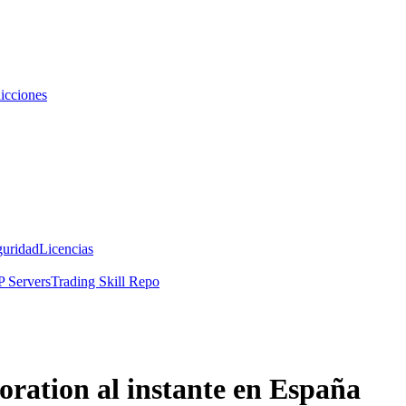
icciones
guridad
Licencias
 Servers
Trading Skill Repo
ation al instante en España