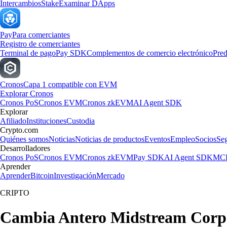
Intercambios
Stake
Examinar DApps
Pay
Para comerciantes
Registro de comerciantes
Terminal de pago
Pay SDK
Complementos de comercio electrónico
Pred
Cronos
Capa 1 compatible con EVM
Explorar Cronos
Cronos PoS
Cronos EVM
Cronos zkEVM
AI Agent SDK
Explorar
Afiliado
Instituciones
Custodia
Crypto.com
Quiénes somos
Noticias
Noticias de productos
Eventos
Empleo
Socios
Se
Desarrolladores
Cronos PoS
Cronos EVM
Cronos zkEVM
Pay SDK
AI Agent SDK
MCP
Aprender
Aprender
Bitcoin
Investigación
Mercado
CRIPTO
Cambia Antero Midstream Corpor