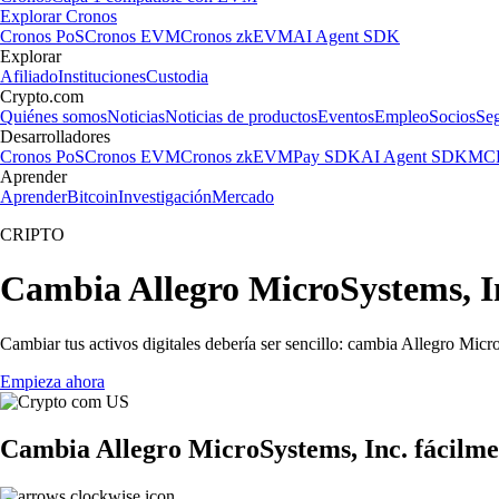
Explorar Cronos
Cronos PoS
Cronos EVM
Cronos zkEVM
AI Agent SDK
Explorar
Afiliado
Instituciones
Custodia
Crypto.com
Quiénes somos
Noticias
Noticias de productos
Eventos
Empleo
Socios
Se
Desarrolladores
Cronos PoS
Cronos EVM
Cronos zkEVM
Pay SDK
AI Agent SDK
MCP
Aprender
Aprender
Bitcoin
Investigación
Mercado
CRIPTO
Cambia Allegro MicroSystems, In
Cambiar tus activos digitales debería ser sencillo: cambia Allegro Mic
Empieza ahora
Cambia Allegro MicroSystems, Inc. fácilme