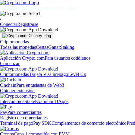
Mercados
Particulares
Empresas
Descubrir
/
Conectar
Registrarse
Criptomonedas
Todas las monedas
Cestas
Ganar
Staking
Aplicación Crypto.com
Para usuarios cotidianos
Comenzar
Criptomonedas
Tarjeta Visa prepago
Level Up
Onchain
Para entusiastas de Web3
Obtener extensión
Intercambios
Stake
Examinar DApps
Pay
Para comerciantes
Registro de comerciantes
Terminal de pago
Pay SDK
Complementos de comercio electrónico
Pred
Cronos
Capa 1 compatible con EVM