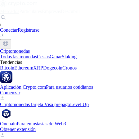
Mercados
Particulares
Empresas
Descubrir
/
Conectar
Registrarse
Criptomonedas
Todas las monedas
Cestas
Ganar
Staking
Tendencias
Bitcoin
Ethereum
XRP
Dogecoin
Cronos
Aplicación Crypto.com
Para usuarios cotidianos
Comenzar
Criptomonedas
Tarjeta Visa prepago
Level Up
Onchain
Para entusiastas de Web3
Obtener extensión