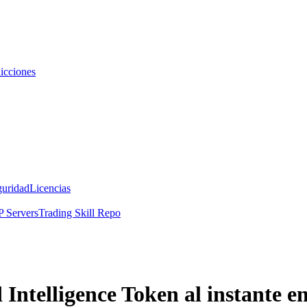
icciones
guridad
Licencias
 Servers
Trading Skill Repo
 Intelligence Token al instante 