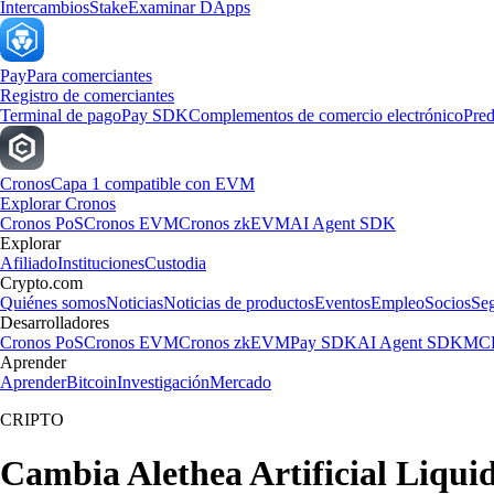
Intercambios
Stake
Examinar DApps
Pay
Para comerciantes
Registro de comerciantes
Terminal de pago
Pay SDK
Complementos de comercio electrónico
Pred
Cronos
Capa 1 compatible con EVM
Explorar Cronos
Cronos PoS
Cronos EVM
Cronos zkEVM
AI Agent SDK
Explorar
Afiliado
Instituciones
Custodia
Crypto.com
Quiénes somos
Noticias
Noticias de productos
Eventos
Empleo
Socios
Se
Desarrolladores
Cronos PoS
Cronos EVM
Cronos zkEVM
Pay SDK
AI Agent SDK
MCP
Aprender
Aprender
Bitcoin
Investigación
Mercado
CRIPTO
Cambia Alethea Artificial Liquid