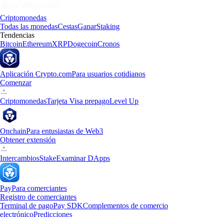
Criptomonedas
Todas las monedas
Cestas
Ganar
Staking
Tendencias
Bitcoin
Ethereum
XRP
Dogecoin
Cronos
Aplicación Crypto.com
Para usuarios cotidianos
Comenzar
Criptomonedas
Tarjeta Visa prepago
Level Up
Onchain
Para entusiastas de Web3
Obtener extensión
Intercambios
Stake
Examinar DApps
Pay
Para comerciantes
Registro de comerciantes
Terminal de pago
Pay SDK
Complementos de comercio
electrónico
Predicciones