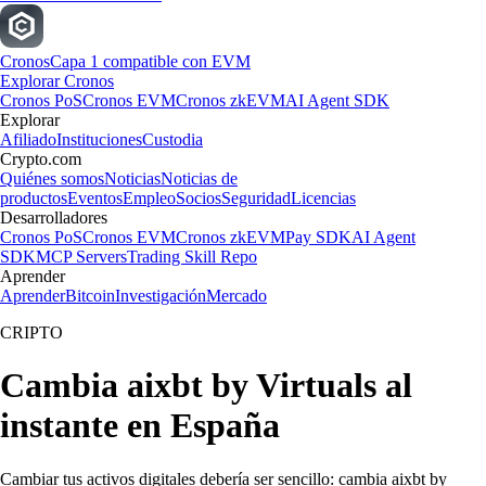
Cronos
Capa 1 compatible con EVM
Explorar Cronos
Cronos PoS
Cronos EVM
Cronos zkEVM
AI Agent SDK
Explorar
Afiliado
Instituciones
Custodia
Crypto.com
Quiénes somos
Noticias
Noticias de
productos
Eventos
Empleo
Socios
Seguridad
Licencias
Desarrolladores
Cronos PoS
Cronos EVM
Cronos zkEVM
Pay SDK
AI Agent
SDK
MCP Servers
Trading Skill Repo
Aprender
Aprender
Bitcoin
Investigación
Mercado
CRIPTO
Cambia aixbt by Virtuals al
instante en España
Cambiar tus activos digitales debería ser sencillo: cambia aixbt by