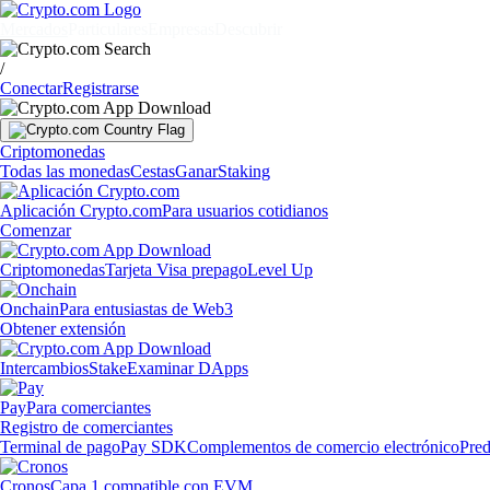
Mercados
Particulares
Empresas
Descubrir
/
Conectar
Registrarse
Criptomonedas
Todas las monedas
Cestas
Ganar
Staking
Aplicación Crypto.com
Para usuarios cotidianos
Comenzar
Criptomonedas
Tarjeta Visa prepago
Level Up
Onchain
Para entusiastas de Web3
Obtener extensión
Intercambios
Stake
Examinar DApps
Pay
Para comerciantes
Registro de comerciantes
Terminal de pago
Pay SDK
Complementos de comercio electrónico
Pred
Cronos
Capa 1 compatible con EVM