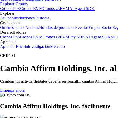
Explorar Cronos
Cronos PoS
Cronos EVM
Cronos zkEVM
AI Agent SDK
Explorar
Afiliado
Instituciones
Custodia
Crypto.com
Quiénes somos
Noticias
Noticias de productos
Eventos
Empleo
Socios
Se
Desarrolladores
Cronos PoS
Cronos EVM
Cronos zkEVM
Pay SDK
AI Agent SDK
MCP
Aprender
Aprender
Bitcoin
Investigación
Mercado
CRIPTO
Cambia Affirm Holdings, Inc. al
Cambiar tus activos digitales debería ser sencillo: cambia Affirm Holdi
Empieza ahora
Cambia Affirm Holdings, Inc. fácilmente