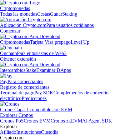
Criptomonedas
Todas las monedas
Cestas
Ganar
Staking
Aplicación Crypto.com
Para usuarios cotidianos
Comenzar
Criptomonedas
Tarjeta Visa prepago
Level Up
Onchain
Para entusiastas de Web3
Obtener extensión
Intercambios
Stake
Examinar DApps
Pay
Para comerciantes
Registro de comerciantes
Terminal de pago
Pay SDK
Complementos de comercio
electrónico
Predicciones
Cronos
Capa 1 compatible con EVM
Explorar Cronos
Cronos PoS
Cronos EVM
Cronos zkEVM
AI Agent SDK
Explorar
Afiliado
Instituciones
Custodia
Crypto.com