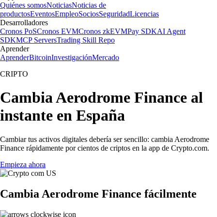
Quiénes somos
Noticias
Noticias de
productos
Eventos
Empleo
Socios
Seguridad
Licencias
Desarrolladores
Cronos PoS
Cronos EVM
Cronos zkEVM
Pay SDK
AI Agent
SDK
MCP Servers
Trading Skill Repo
Aprender
Aprender
Bitcoin
Investigación
Mercado
CRIPTO
Cambia Aerodrome Finance al
instante en España
Cambiar tus activos digitales debería ser sencillo: cambia Aerodrome
Finance rápidamente por cientos de criptos en la app de Crypto.com.
Empieza ahora
Cambia Aerodrome Finance fácilmente