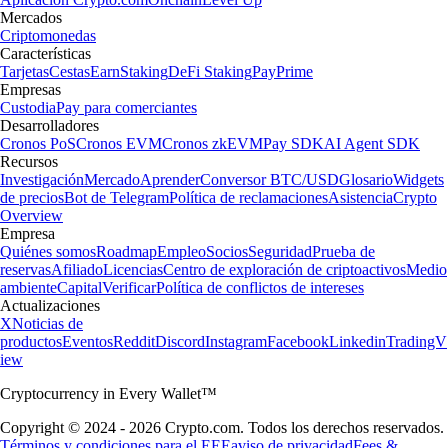
Mercados
Criptomonedas
Características
Tarjetas
Cestas
Earn
Staking
DeFi Staking
Pay
Prime
Empresas
Custodia
Pay para comerciantes
Desarrolladores
Cronos PoS
Cronos EVM
Cronos zkEVM
Pay SDK
AI Agent SDK
Recursos
Investigación
Mercado
Aprender
Conversor BTC/USD
Glosario
Widgets
de precios
Bot de Telegram
Política de reclamaciones
Asistencia
Crypto
Overview
Empresa
Quiénes somos
Roadmap
Empleo
Socios
Seguridad
Prueba de
reservas
Afiliado
Licencias
Centro de exploración de criptoactivos
Medio
ambiente
Capital
Verificar
Política de conflictos de intereses
Actualizaciones
X
Noticias de
productos
Eventos
Reddit
Discord
Instagram
Facebook
Linkedin
TradingV
iew
Cryptocurrency in Every Wallet™
Copyright © 2024 - 2026 Crypto.com. Todos los derechos reservados.
Términos y condiciones para el EEE
aviso de privacidad
Fees &