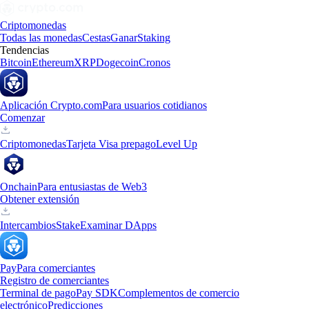
Criptomonedas
Todas las monedas
Cestas
Ganar
Staking
Tendencias
Bitcoin
Ethereum
XRP
Dogecoin
Cronos
Aplicación Crypto.com
Para usuarios cotidianos
Comenzar
Criptomonedas
Tarjeta Visa prepago
Level Up
Onchain
Para entusiastas de Web3
Obtener extensión
Intercambios
Stake
Examinar DApps
Pay
Para comerciantes
Registro de comerciantes
Terminal de pago
Pay SDK
Complementos de comercio
electrónico
Predicciones