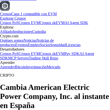
Cronos
Capa 1 compatible con EVM
Explorar Cronos
Cronos PoS
Cronos EVM
Cronos zkEVM
AI Agent SDK
Explorar
Afiliado
Instituciones
Custodia
Crypto.com
Quiénes somos
Noticias
Noticias de
productos
Eventos
Empleo
Socios
Seguridad
Licencias
Desarrolladores
Cronos PoS
Cronos EVM
Cronos zkEVM
Pay SDK
AI Agent
SDK
MCP Servers
Trading Skill Repo
Aprender
Aprender
Bitcoin
Investigación
Mercado
CRIPTO
Cambia American Electric
Power Company, Inc. al instante
en España