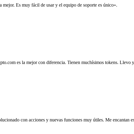
la mejor. Es muy fácil de usar y el equipo de soporte es único».
.com es la mejor con diferencia. Tienen muchísimos tokens. Llevo ya 4
lucionado con acciones y nuevas funciones muy útiles. Me encantan esta