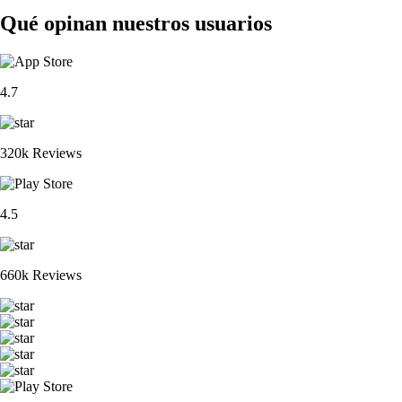
Qué opinan nuestros usuarios
4.7
320k Reviews
4.5
660k Reviews