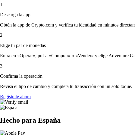
1
Descarga la app
Obtén la app de Crypto.com y verifica tu identidad en minutos directa
2
Elige tu par de monedas
Entra en «Operar», pulsa «Comprar» o «Vender» y elige Adventure Gold 
3
Confirma la operación
Revisa el tipo de cambio y completa tu transacción con un solo toque.
Regístrate ahora
Hecho para España