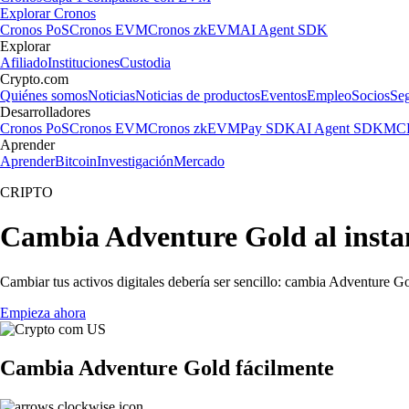
Explorar Cronos
Cronos PoS
Cronos EVM
Cronos zkEVM
AI Agent SDK
Explorar
Afiliado
Instituciones
Custodia
Crypto.com
Quiénes somos
Noticias
Noticias de productos
Eventos
Empleo
Socios
Se
Desarrolladores
Cronos PoS
Cronos EVM
Cronos zkEVM
Pay SDK
AI Agent SDK
MCP
Aprender
Aprender
Bitcoin
Investigación
Mercado
CRIPTO
Cambia Adventure Gold al insta
Cambiar tus activos digitales debería ser sencillo: cambia Adventure G
Empieza ahora
Cambia Adventure Gold fácilmente