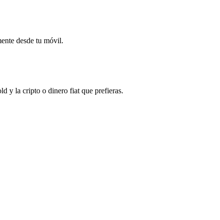
mente desde tu móvil.
y la cripto o dinero fiat que prefieras.