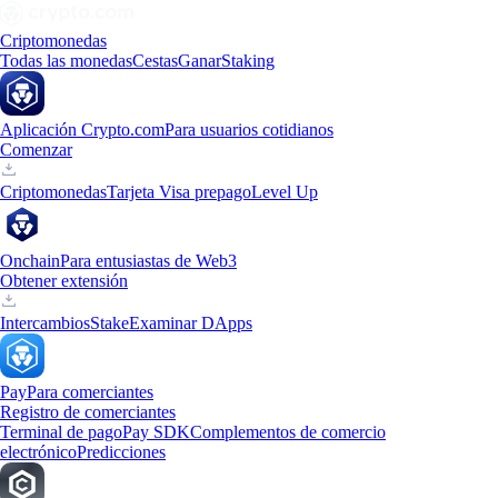
Criptomonedas
Todas las monedas
Cestas
Ganar
Staking
Aplicación Crypto.com
Para usuarios cotidianos
Comenzar
Criptomonedas
Tarjeta Visa prepago
Level Up
Onchain
Para entusiastas de Web3
Obtener extensión
Intercambios
Stake
Examinar DApps
Pay
Para comerciantes
Registro de comerciantes
Terminal de pago
Pay SDK
Complementos de comercio
electrónico
Predicciones