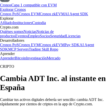
Cronos
Capa 1 compatible con EVM
Explorar Cronos
Cronos PoS
Cronos EVM
Cronos zkEVM
AI Agent SDK
Explorar
Afiliado
Instituciones
Custodia
Crypto.com
Quiénes somos
Noticias
Noticias de
productos
Eventos
Empleo
Socios
Seguridad
Licencias
Desarrolladores
Cronos PoS
Cronos EVM
Cronos zkEVM
Pay SDK
AI Agent
SDK
MCP Servers
Trading Skill Repo
Aprender
Aprender
Bitcoin
Investigación
Mercado
CRIPTO
Cambia ADT Inc. al instante en
España
Cambiar tus activos digitales debería ser sencillo: cambia ADT Inc.
rápidamente por cientos de criptos en la app de Crypto.com.