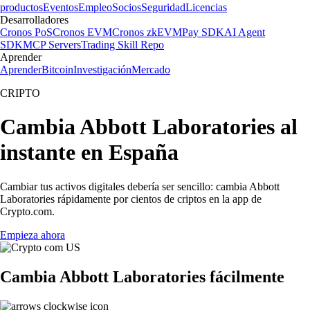
productos
Eventos
Empleo
Socios
Seguridad
Licencias
Desarrolladores
Cronos PoS
Cronos EVM
Cronos zkEVM
Pay SDK
AI Agent
SDK
MCP Servers
Trading Skill Repo
Aprender
Aprender
Bitcoin
Investigación
Mercado
CRIPTO
Cambia Abbott Laboratories al
instante en España
Cambiar tus activos digitales debería ser sencillo: cambia Abbott
Laboratories rápidamente por cientos de criptos en la app de
Crypto.com.
Empieza ahora
Cambia Abbott Laboratories fácilmente