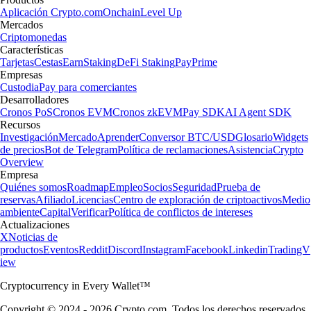
Aplicación Crypto.com
Onchain
Level Up
Mercados
Criptomonedas
Características
Tarjetas
Cestas
Earn
Staking
DeFi Staking
Pay
Prime
Empresas
Custodia
Pay para comerciantes
Desarrolladores
Cronos PoS
Cronos EVM
Cronos zkEVM
Pay SDK
AI Agent SDK
Recursos
Investigación
Mercado
Aprender
Conversor BTC/USD
Glosario
Widgets
de precios
Bot de Telegram
Política de reclamaciones
Asistencia
Crypto
Overview
Empresa
Quiénes somos
Roadmap
Empleo
Socios
Seguridad
Prueba de
reservas
Afiliado
Licencias
Centro de exploración de criptoactivos
Medio
ambiente
Capital
Verificar
Política de conflictos de intereses
Actualizaciones
X
Noticias de
productos
Eventos
Reddit
Discord
Instagram
Facebook
Linkedin
TradingV
iew
Cryptocurrency in Every Wallet™
Copyright © 2024 - 2026 Crypto.com. Todos los derechos reservados.