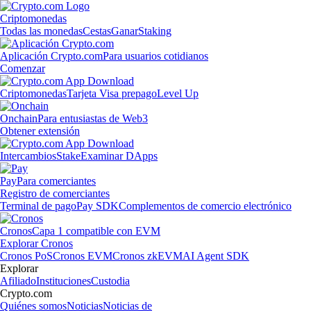
Criptomonedas
Todas las monedas
Cestas
Ganar
Staking
Aplicación Crypto.com
Para usuarios cotidianos
Comenzar
Criptomonedas
Tarjeta Visa prepago
Level Up
Onchain
Para entusiastas de Web3
Obtener extensión
Intercambios
Stake
Examinar DApps
Pay
Para comerciantes
Registro de comerciantes
Terminal de pago
Pay SDK
Complementos de comercio electrónico
Cronos
Capa 1 compatible con EVM
Explorar Cronos
Cronos PoS
Cronos EVM
Cronos zkEVM
AI Agent SDK
Explorar
Afiliado
Instituciones
Custodia
Crypto.com
Quiénes somos
Noticias
Noticias de