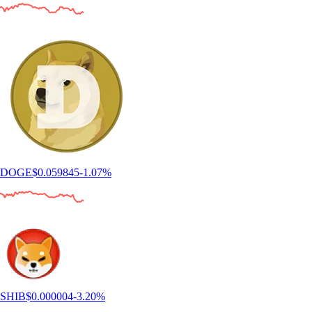
DOGE
$
0.059845
-1.07
%
SHIB
$
0.000004
-3.20
%