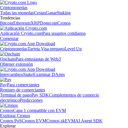
Criptomonedas
Todas las monedas
Cestas
Ganar
Staking
Tendencias
Bitcoin
Ethereum
XRP
Dogecoin
Cronos
Aplicación Crypto.com
Para usuarios cotidianos
Comenzar
Criptomonedas
Tarjeta Visa prepago
Level Up
Onchain
Para entusiastas de Web3
Obtener extensión
Intercambios
Stake
Examinar DApps
Pay
Para comerciantes
Registro de comerciantes
Terminal de pago
Pay SDK
Complementos de comercio
electrónico
Predicciones
Cronos
Capa 1 compatible con EVM
Explorar Cronos
Cronos PoS
Cronos EVM
Cronos zkEVM
AI Agent SDK
Explorar