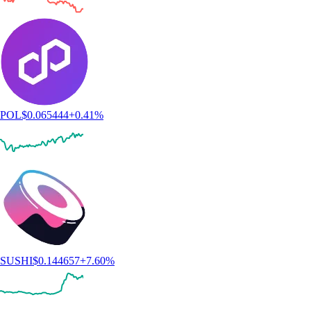
POL
$
0.065444
+
0.41
%
SUSHI
$
0.144657
+
7.60
%