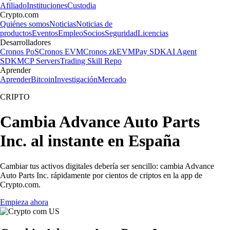
Afiliado
Instituciones
Custodia
Crypto.com
Quiénes somos
Noticias
Noticias de
productos
Eventos
Empleo
Socios
Seguridad
Licencias
Desarrolladores
Cronos PoS
Cronos EVM
Cronos zkEVM
Pay SDK
AI Agent
SDK
MCP Servers
Trading Skill Repo
Aprender
Aprender
Bitcoin
Investigación
Mercado
CRIPTO
Cambia Advance Auto Parts
Inc. al instante en España
Cambiar tus activos digitales debería ser sencillo: cambia Advance
Auto Parts Inc. rápidamente por cientos de criptos en la app de
Crypto.com.
Empieza ahora