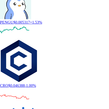
PENGU
$
0.005317
+
1.53
%
CRO
$
0.046388
-1.00
%