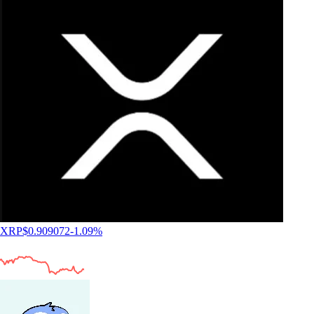
XRP
$
0.909072
-1.09
%