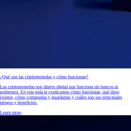
¿Qué son las criptomonedas y cómo funcionan?
Las criptomonedas son dinero digital que funciona sin bancos ni
gobiernos. En esta guía te explicamos cómo funcionan, qué tipos
existen, cómo comprarlas y guardarlas y cuáles son sus principales
riesgos y beneficios.
Learn more