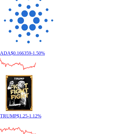
ADA
$
0.166359
-1.50
%
TRUMP
$
1.25
-1.12
%