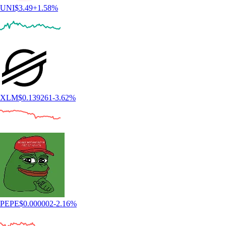
UNI
$
3.49
+
1.58
%
XLM
$
0.139261
-3.62
%
PEPE
$
0.000002
-2.16
%