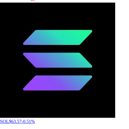
SOL
$
63.57
-0.51
%