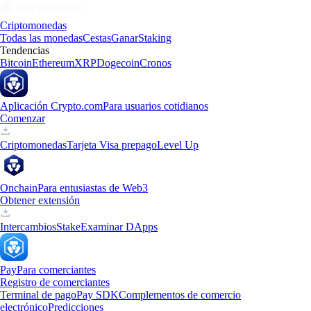
Criptomonedas
Todas las monedas
Cestas
Ganar
Staking
Tendencias
Bitcoin
Ethereum
XRP
Dogecoin
Cronos
Aplicación Crypto.com
Para usuarios cotidianos
Comenzar
Criptomonedas
Tarjeta Visa prepago
Level Up
Onchain
Para entusiastas de Web3
Obtener extensión
Intercambios
Stake
Examinar DApps
Pay
Para comerciantes
Registro de comerciantes
Terminal de pago
Pay SDK
Complementos de comercio
electrónico
Predicciones