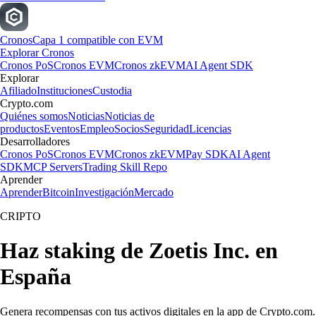
Cronos
Capa 1 compatible con EVM
Explorar Cronos
Cronos PoS
Cronos EVM
Cronos zkEVM
AI Agent SDK
Explorar
Afiliado
Instituciones
Custodia
Crypto.com
Quiénes somos
Noticias
Noticias de
productos
Eventos
Empleo
Socios
Seguridad
Licencias
Desarrolladores
Cronos PoS
Cronos EVM
Cronos zkEVM
Pay SDK
AI Agent
SDK
MCP Servers
Trading Skill Repo
Aprender
Aprender
Bitcoin
Investigación
Mercado
CRIPTO
Haz staking de Zoetis Inc. en
España
Genera recompensas con tus activos digitales en la app de Crypto.com.