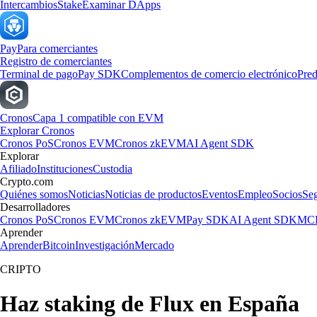
Intercambios
Stake
Examinar DApps
Pay
Para comerciantes
Registro de comerciantes
Terminal de pago
Pay SDK
Complementos de comercio electrónico
Pred
Cronos
Capa 1 compatible con EVM
Explorar Cronos
Cronos PoS
Cronos EVM
Cronos zkEVM
AI Agent SDK
Explorar
Afiliado
Instituciones
Custodia
Crypto.com
Quiénes somos
Noticias
Noticias de productos
Eventos
Empleo
Socios
Se
Desarrolladores
Cronos PoS
Cronos EVM
Cronos zkEVM
Pay SDK
AI Agent SDK
MCP
Aprender
Aprender
Bitcoin
Investigación
Mercado
CRIPTO
Haz staking de Flux en España