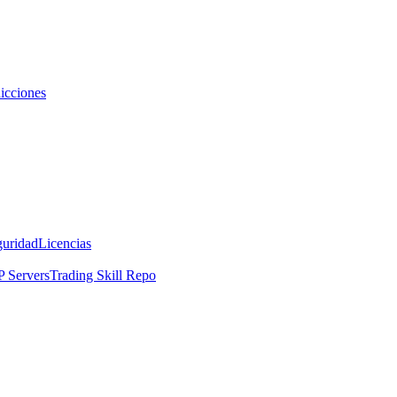
icciones
guridad
Licencias
 Servers
Trading Skill Repo