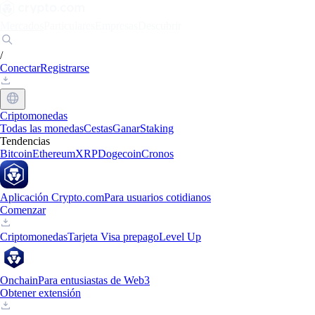
Mercados
Particulares
Empresas
Descubrir
/
Conectar
Registrarse
Criptomonedas
Todas las monedas
Cestas
Ganar
Staking
Tendencias
Bitcoin
Ethereum
XRP
Dogecoin
Cronos
Aplicación Crypto.com
Para usuarios cotidianos
Comenzar
Criptomonedas
Tarjeta Visa prepago
Level Up
Onchain
Para entusiastas de Web3
Obtener extensión