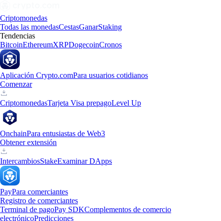
Criptomonedas
Todas las monedas
Cestas
Ganar
Staking
Tendencias
Bitcoin
Ethereum
XRP
Dogecoin
Cronos
Aplicación Crypto.com
Para usuarios cotidianos
Comenzar
Criptomonedas
Tarjeta Visa prepago
Level Up
Onchain
Para entusiastas de Web3
Obtener extensión
Intercambios
Stake
Examinar DApps
Pay
Para comerciantes
Registro de comerciantes
Terminal de pago
Pay SDK
Complementos de comercio
electrónico
Predicciones