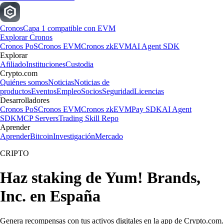
Cronos
Capa 1 compatible con EVM
Explorar Cronos
Cronos PoS
Cronos EVM
Cronos zkEVM
AI Agent SDK
Explorar
Afiliado
Instituciones
Custodia
Crypto.com
Quiénes somos
Noticias
Noticias de
productos
Eventos
Empleo
Socios
Seguridad
Licencias
Desarrolladores
Cronos PoS
Cronos EVM
Cronos zkEVM
Pay SDK
AI Agent
SDK
MCP Servers
Trading Skill Repo
Aprender
Aprender
Bitcoin
Investigación
Mercado
CRIPTO
Haz staking de Yum! Brands,
Inc. en España
Genera recompensas con tus activos digitales en la app de Crypto.com.