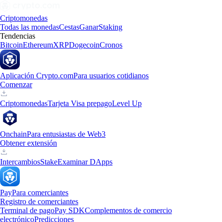
Criptomonedas
Todas las monedas
Cestas
Ganar
Staking
Tendencias
Bitcoin
Ethereum
XRP
Dogecoin
Cronos
Aplicación Crypto.com
Para usuarios cotidianos
Comenzar
Criptomonedas
Tarjeta Visa prepago
Level Up
Onchain
Para entusiastas de Web3
Obtener extensión
Intercambios
Stake
Examinar DApps
Pay
Para comerciantes
Registro de comerciantes
Terminal de pago
Pay SDK
Complementos de comercio
electrónico
Predicciones