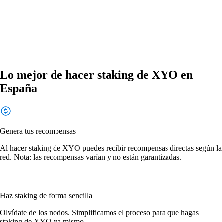
Lo mejor de hacer staking de XYO en
España
Genera tus recompensas
Al hacer staking de XYO puedes recibir recompensas directas según la
red. Nota: las recompensas varían y no están garantizadas.
Haz staking de forma sencilla
Olvídate de los nodos. Simplificamos el proceso para que hagas
staking de XYO ya mismo.