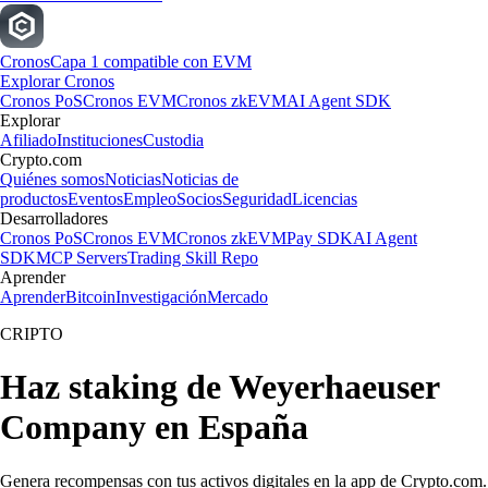
Cronos
Capa 1 compatible con EVM
Explorar Cronos
Cronos PoS
Cronos EVM
Cronos zkEVM
AI Agent SDK
Explorar
Afiliado
Instituciones
Custodia
Crypto.com
Quiénes somos
Noticias
Noticias de
productos
Eventos
Empleo
Socios
Seguridad
Licencias
Desarrolladores
Cronos PoS
Cronos EVM
Cronos zkEVM
Pay SDK
AI Agent
SDK
MCP Servers
Trading Skill Repo
Aprender
Aprender
Bitcoin
Investigación
Mercado
CRIPTO
Haz staking de Weyerhaeuser
Company en España
Genera recompensas con tus activos digitales en la app de Crypto.com.