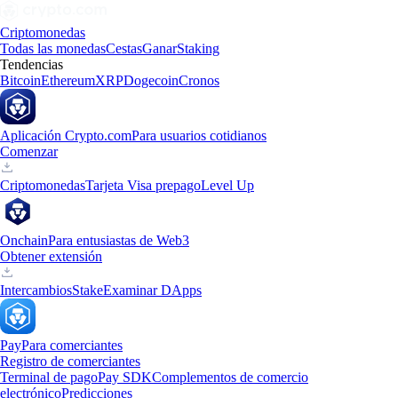
Criptomonedas
Todas las monedas
Cestas
Ganar
Staking
Tendencias
Bitcoin
Ethereum
XRP
Dogecoin
Cronos
Aplicación Crypto.com
Para usuarios cotidianos
Comenzar
Criptomonedas
Tarjeta Visa prepago
Level Up
Onchain
Para entusiastas de Web3
Obtener extensión
Intercambios
Stake
Examinar DApps
Pay
Para comerciantes
Registro de comerciantes
Terminal de pago
Pay SDK
Complementos de comercio
electrónico
Predicciones