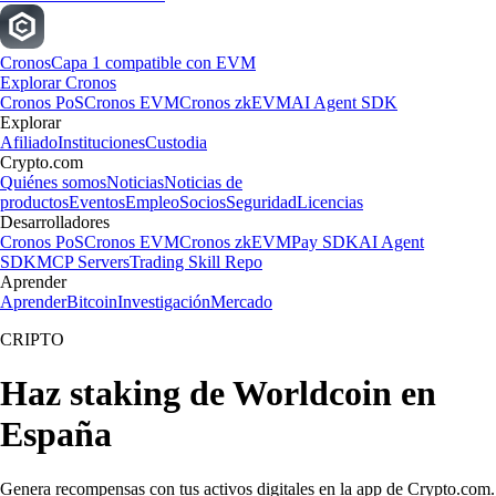
Cronos
Capa 1 compatible con EVM
Explorar Cronos
Cronos PoS
Cronos EVM
Cronos zkEVM
AI Agent SDK
Explorar
Afiliado
Instituciones
Custodia
Crypto.com
Quiénes somos
Noticias
Noticias de
productos
Eventos
Empleo
Socios
Seguridad
Licencias
Desarrolladores
Cronos PoS
Cronos EVM
Cronos zkEVM
Pay SDK
AI Agent
SDK
MCP Servers
Trading Skill Repo
Aprender
Aprender
Bitcoin
Investigación
Mercado
CRIPTO
Haz staking de Worldcoin en
España
Genera recompensas con tus activos digitales en la app de Crypto.com.