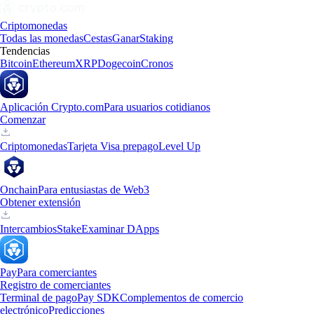
Criptomonedas
Todas las monedas
Cestas
Ganar
Staking
Tendencias
Bitcoin
Ethereum
XRP
Dogecoin
Cronos
Aplicación Crypto.com
Para usuarios cotidianos
Comenzar
Criptomonedas
Tarjeta Visa prepago
Level Up
Onchain
Para entusiastas de Web3
Obtener extensión
Intercambios
Stake
Examinar DApps
Pay
Para comerciantes
Registro de comerciantes
Terminal de pago
Pay SDK
Complementos de comercio
electrónico
Predicciones