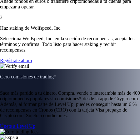
Añade fondos en euros o transfiere criptomonedas a tu cuenta para
empezar a operar.
3
Haz staking de Wolfspeed, Inc.
Selecciona Wolfspeed, Inc. en la sección de recompensas, acepta los
términos y confirma. Todo listo para hacer staking y recibir
recompensas.
Regístrate ahora
Cero comisiones de trading*
Saca más partido a tu dinero. Compra, vende o intercambia más de 400
criptomonedas populares sin comisiones* desde la app de Crypto.com.
Además, al formar parte de Level Up, puedes conseguir hasta un 6 %
de recompensas en Cronos (CRO) con la tarjeta Visa prepago de
Crypto.com. Sujeto a condiciones.
Únete a Level Up