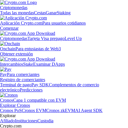
Criptomonedas
Todas las monedas
Cestas
Ganar
Staking
Aplicación Crypto.com
Para usuarios cotidianos
Comenzar
Criptomonedas
Tarjeta Visa prepago
Level Up
Onchain
Para entusiastas de Web3
Obtener extensión
Intercambios
Stake
Examinar DApps
Pay
Para comerciantes
Registro de comerciantes
Terminal de pago
Pay SDK
Complementos de comercio
electrónico
Predicciones
Cronos
Capa 1 compatible con EVM
Explorar Cronos
Cronos PoS
Cronos EVM
Cronos zkEVM
AI Agent SDK
Explorar
Afiliado
Instituciones
Custodia
Crypto.com