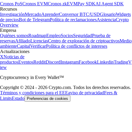
Cronos PoS
Cronos EVM
Cronos zkEVM
Pay SDK
AI Agent SDK
Recursos
Investigación
Mercado
Aprender
Conversor BTC/USD
Glosario
Widgets
de precios
Bot de Telegram
Política de reclamaciones
Asistencia
Crypto
Overview
Empresa
Quiénes somos
Roadmap
Empleo
Socios
Seguridad
Prueba de
reservas
Afiliado
Licencias
Centro de exploración de criptoactivos
Medio
ambiente
Capital
Verificar
Política de conflictos de intereses
Actualizaciones
X
Noticias de
productos
Eventos
Reddit
Discord
Instagram
Facebook
Linkedin
TradingV
iew
Cryptocurrency in Every Wallet™
Copyright © 2024 - 2026 Crypto.com. Todos los derechos reservados.
Términos y condiciones para el EEE
aviso de privacidad
Fees &
Limits
Estado
Preferencias de cookies