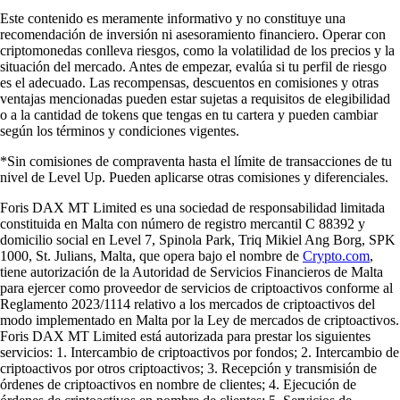
Este contenido es meramente informativo y no constituye una
recomendación de inversión ni asesoramiento financiero. Operar con
criptomonedas conlleva riesgos, como la volatilidad de los precios y la
situación del mercado. Antes de empezar, evalúa si tu perfil de riesgo
es el adecuado. Las recompensas, descuentos en comisiones y otras
ventajas mencionadas pueden estar sujetas a requisitos de elegibilidad
o a la cantidad de tokens que tengas en tu cartera y pueden cambiar
según los términos y condiciones vigentes.
*Sin comisiones de compraventa hasta el límite de transacciones de tu
nivel de Level Up. Pueden aplicarse otras comisiones y diferenciales.
Foris DAX MT Limited es una sociedad de responsabilidad limitada
constituida en Malta con número de registro mercantil C 88392 y
domicilio social en Level 7, Spinola Park, Triq Mikiel Ang Borg, SPK
1000, St. Julians, Malta, que opera bajo el nombre de
Crypto.com
,
tiene autorización de la Autoridad de Servicios Financieros de Malta
para ejercer como proveedor de servicios de criptoactivos conforme al
Reglamento 2023/1114 relativo a los mercados de criptoactivos del
modo implementado en Malta por la Ley de mercados de criptoactivos.
Foris DAX MT Limited está autorizada para prestar los siguientes
servicios: 1. Intercambio de criptoactivos por fondos; 2. Intercambio de
criptoactivos por otros criptoactivos; 3. Recepción y transmisión de
órdenes de criptoactivos en nombre de clientes; 4. Ejecución de