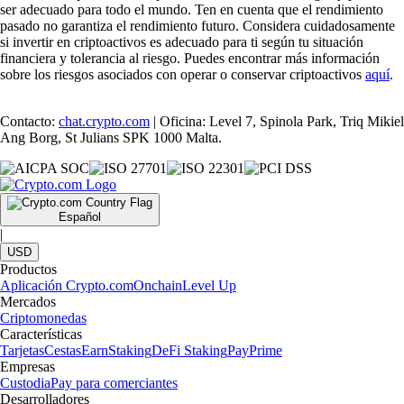
ser adecuado para todo el mundo. Ten en cuenta que el rendimiento
pasado no garantiza el rendimiento futuro. Considera cuidadosamente
si invertir en criptoactivos es adecuado para ti según tu situación
financiera y tolerancia al riesgo. Puedes encontrar más información
sobre los riesgos asociados con operar o conservar criptoactivos
aquí
.
Contacto:
chat.crypto.com
| Oficina: Level 7, Spinola Park, Triq Mikiel
Ang Borg, St Julians SPK 1000 Malta.
Español
|
USD
Productos
Aplicación Crypto.com
Onchain
Level Up
Mercados
Criptomonedas
Características
Tarjetas
Cestas
Earn
Staking
DeFi Staking
Pay
Prime
Empresas
Custodia
Pay para comerciantes
Desarrolladores