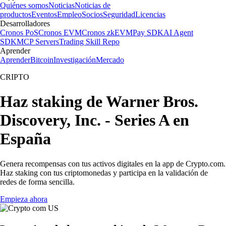
Quiénes somos
Noticias
Noticias de
productos
Eventos
Empleo
Socios
Seguridad
Licencias
Desarrolladores
Cronos PoS
Cronos EVM
Cronos zkEVM
Pay SDK
AI Agent
SDK
MCP Servers
Trading Skill Repo
Aprender
Aprender
Bitcoin
Investigación
Mercado
CRIPTO
Haz staking de Warner Bros.
Discovery, Inc. - Series A en
España
Genera recompensas con tus activos digitales en la app de Crypto.com.
Haz staking con tus criptomonedas y participa en la validación de
redes de forma sencilla.
Empieza ahora