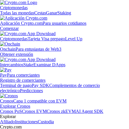
Criptomonedas
Todas las monedas
Cestas
Ganar
Staking
Aplicación Crypto.com
Para usuarios cotidianos
Comenzar
Criptomonedas
Tarjeta Visa prepago
Level Up
Onchain
Para entusiastas de Web3
Obtener extensión
Intercambios
Stake
Examinar DApps
Pay
Para comerciantes
Registro de comerciantes
Terminal de pago
Pay SDK
Complementos de comercio
electrónico
Predicciones
Cronos
Capa 1 compatible con EVM
Explorar Cronos
Cronos PoS
Cronos EVM
Cronos zkEVM
AI Agent SDK
Explorar
Afiliado
Instituciones
Custodia
Crypto.com