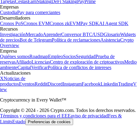
Tarjetas
Cestas
Earn
Staking
DeFi Staking
Pay
Prime
Empresas
Custodia
Pay para comerciantes
Desarrolladores
Cronos PoS
Cronos EVM
Cronos zkEVM
Pay SDK
AI Agent SDK
Recursos
Investigación
Mercado
Aprender
Conversor BTC/USD
Glosario
Widgets
de precios
Bot de Telegram
Política de reclamaciones
Asistencia
Crypto
Overview
Empresa
Quiénes somos
Roadmap
Empleo
Socios
Seguridad
Prueba de
reservas
Afiliado
Licencias
Centro de exploración de criptoactivos
Medio
ambiente
Capital
Verificar
Política de conflictos de intereses
Actualizaciones
X
Noticias de
productos
Eventos
Reddit
Discord
Instagram
Facebook
Linkedin
TradingV
iew
Cryptocurrency in Every Wallet™
Copyright © 2024 - 2026 Crypto.com. Todos los derechos reservados.
Términos y condiciones para el EEE
aviso de privacidad
Fees &
Limits
Estado
Preferencias de cookies