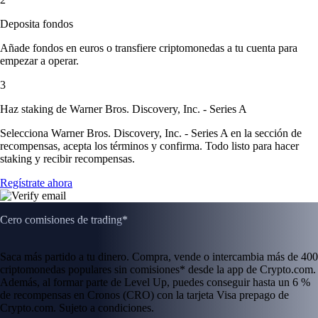
Deposita fondos
Añade fondos en euros o transfiere criptomonedas a tu cuenta para
empezar a operar.
3
Haz staking de Warner Bros. Discovery, Inc. - Series A
Selecciona Warner Bros. Discovery, Inc. - Series A en la sección de
recompensas, acepta los términos y confirma. Todo listo para hacer
staking y recibir recompensas.
Regístrate ahora
Cero comisiones de trading*
Saca más partido a tu dinero. Compra, vende o intercambia más de 400
criptomonedas populares sin comisiones* desde la app de Crypto.com.
Además, al formar parte de Level Up, puedes conseguir hasta un 6 %
de recompensas en Cronos (CRO) con la tarjeta Visa prepago de
Crypto.com. Sujeto a condiciones.