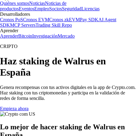
Quiénes somos
Noticias
Noticias de
productos
Eventos
Empleo
Socios
Seguridad
Licencias
Desarrolladores
Cronos PoS
Cronos EVM
Cronos zkEVM
Pay SDK
AI Agent
SDK
MCP Servers
Trading Skill Repo
Aprender
Aprender
Bitcoin
Investigación
Mercado
CRIPTO
Haz staking de Walrus en
España
Genera recompensas con tus activos digitales en la app de Crypto.com.
Haz staking con tus criptomonedas y participa en la validación de
redes de forma sencilla.
Empieza ahora
Lo mejor de hacer staking de Walrus en
España