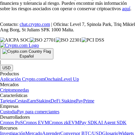
financiera y tolerancia al riesgo. Puedes encontrar más información
sobre los riesgos asociados con operar o conservar criptoactivos
aquí
.
Contacto:
chat.crypto.com
| Oficina: Level 7, Spinola Park, Triq Mikiel
Ang Borg, St Julians SPK 1000 Malta.
Español
|
USD
Productos
Aplicación Crypto.com
Onchain
Level Up
Mercados
Criptomonedas
Características
Tarjetas
Cestas
Earn
Staking
DeFi Staking
Pay
Prime
Empresas
Custodia
Pay para comerciantes
Desarrolladores
Cronos PoS
Cronos EVM
Cronos zkEVM
Pay SDK
AI Agent SDK
Recursos
Investigación
Mercado
Aprender
Conversor BTC/USD
Glosario
Widgets