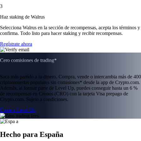
3
Haz staking de Walrus
Selecciona Walrus en la sección de recompensas, acepta los términos y
confirma. Todo listo para hacer staking y recibir recompensas.
Regístrate ahora
Cero comisiones de trading*
Saca más partido a tu dinero. Compra, vende o intercambia más de 400
criptomonedas populares sin comisiones* desde la app de Crypto.com.
Además, al formar parte de Level Up, puedes conseguir hasta un 6 %
de recompensas en Cronos (CRO) con la tarjeta Visa prepago de
Crypto.com. Sujeto a condiciones.
Únete a Level Up
Hecho para España