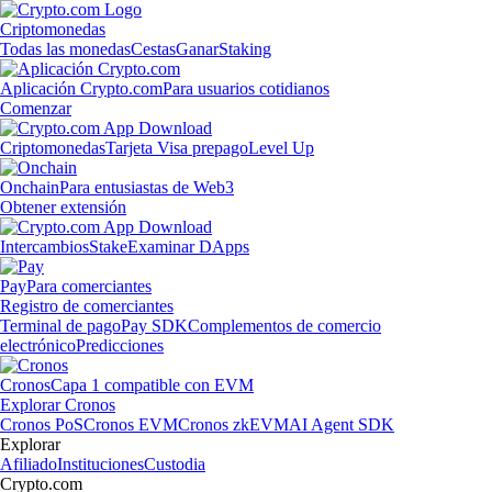
Criptomonedas
Todas las monedas
Cestas
Ganar
Staking
Aplicación Crypto.com
Para usuarios cotidianos
Comenzar
Criptomonedas
Tarjeta Visa prepago
Level Up
Onchain
Para entusiastas de Web3
Obtener extensión
Intercambios
Stake
Examinar DApps
Pay
Para comerciantes
Registro de comerciantes
Terminal de pago
Pay SDK
Complementos de comercio
electrónico
Predicciones
Cronos
Capa 1 compatible con EVM
Explorar Cronos
Cronos PoS
Cronos EVM
Cronos zkEVM
AI Agent SDK
Explorar
Afiliado
Instituciones
Custodia
Crypto.com