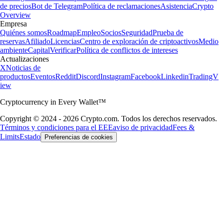
de precios
Bot de Telegram
Política de reclamaciones
Asistencia
Crypto
Overview
Empresa
Quiénes somos
Roadmap
Empleo
Socios
Seguridad
Prueba de
reservas
Afiliado
Licencias
Centro de exploración de criptoactivos
Medio
ambiente
Capital
Verificar
Política de conflictos de intereses
Actualizaciones
X
Noticias de
productos
Eventos
Reddit
Discord
Instagram
Facebook
Linkedin
TradingV
iew
Cryptocurrency in Every Wallet™
Copyright © 2024 - 2026 Crypto.com. Todos los derechos reservados.
Términos y condiciones para el EEE
aviso de privacidad
Fees &
Limits
Estado
Preferencias de cookies