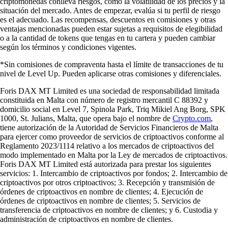
criptomonedas conlleva riesgos, como la volatilidad de los precios y la
situación del mercado. Antes de empezar, evalúa si tu perfil de riesgo
es el adecuado. Las recompensas, descuentos en comisiones y otras
ventajas mencionadas pueden estar sujetas a requisitos de elegibilidad
o a la cantidad de tokens que tengas en tu cartera y pueden cambiar
según los términos y condiciones vigentes.
*Sin comisiones de compraventa hasta el límite de transacciones de tu
nivel de Level Up. Pueden aplicarse otras comisiones y diferenciales.
Foris DAX MT Limited es una sociedad de responsabilidad limitada
constituida en Malta con número de registro mercantil C 88392 y
domicilio social en Level 7, Spinola Park, Triq Mikiel Ang Borg, SPK
1000, St. Julians, Malta, que opera bajo el nombre de
Crypto.com
,
tiene autorización de la Autoridad de Servicios Financieros de Malta
para ejercer como proveedor de servicios de criptoactivos conforme al
Reglamento 2023/1114 relativo a los mercados de criptoactivos del
modo implementado en Malta por la Ley de mercados de criptoactivos.
Foris DAX MT Limited está autorizada para prestar los siguientes
servicios: 1. Intercambio de criptoactivos por fondos; 2. Intercambio de
criptoactivos por otros criptoactivos; 3. Recepción y transmisión de
órdenes de criptoactivos en nombre de clientes; 4. Ejecución de
órdenes de criptoactivos en nombre de clientes; 5. Servicios de
transferencia de criptoactivos en nombre de clientes; y 6. Custodia y
administración de criptoactivos en nombre de clientes.