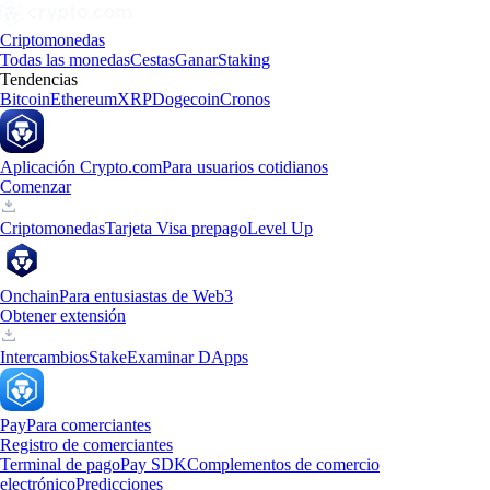
Criptomonedas
Todas las monedas
Cestas
Ganar
Staking
Tendencias
Bitcoin
Ethereum
XRP
Dogecoin
Cronos
Aplicación Crypto.com
Para usuarios cotidianos
Comenzar
Criptomonedas
Tarjeta Visa prepago
Level Up
Onchain
Para entusiastas de Web3
Obtener extensión
Intercambios
Stake
Examinar DApps
Pay
Para comerciantes
Registro de comerciantes
Terminal de pago
Pay SDK
Complementos de comercio
electrónico
Predicciones