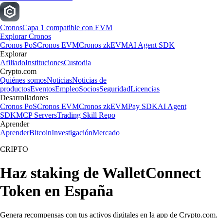
Cronos
Capa 1 compatible con EVM
Explorar Cronos
Cronos PoS
Cronos EVM
Cronos zkEVM
AI Agent SDK
Explorar
Afiliado
Instituciones
Custodia
Crypto.com
Quiénes somos
Noticias
Noticias de
productos
Eventos
Empleo
Socios
Seguridad
Licencias
Desarrolladores
Cronos PoS
Cronos EVM
Cronos zkEVM
Pay SDK
AI Agent
SDK
MCP Servers
Trading Skill Repo
Aprender
Aprender
Bitcoin
Investigación
Mercado
CRIPTO
Haz staking de WalletConnect
Token en España
Genera recompensas con tus activos digitales en la app de Crypto.com.