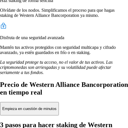
Haz staking de forma sencilla
Olvídate de los nodos. Simplificamos el proceso para que hagas
staking de Western Alliance Bancorporation ya mismo.
Disfruta de una seguridad avanzada
Mantén tus activos protegidos con seguridad multicapa y cifrado
avanzado, ya estén guardados en frío o en staking.
La seguridad protege tu acceso, no el valor de tus activos. Las
criptomonedas son arriesgadas y su volatilidad puede afectar
seriamente a tus fondos.
Precio de Western Alliance Bancorporation
en tiempo real
Empieza en cuestión de minutos
3 pasos para hacer staking de Western