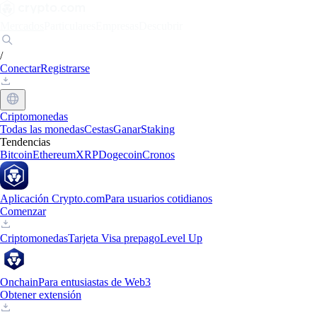
Mercados
Particulares
Empresas
Descubrir
/
Conectar
Registrarse
Criptomonedas
Todas las monedas
Cestas
Ganar
Staking
Tendencias
Bitcoin
Ethereum
XRP
Dogecoin
Cronos
Aplicación Crypto.com
Para usuarios cotidianos
Comenzar
Criptomonedas
Tarjeta Visa prepago
Level Up
Onchain
Para entusiastas de Web3
Obtener extensión