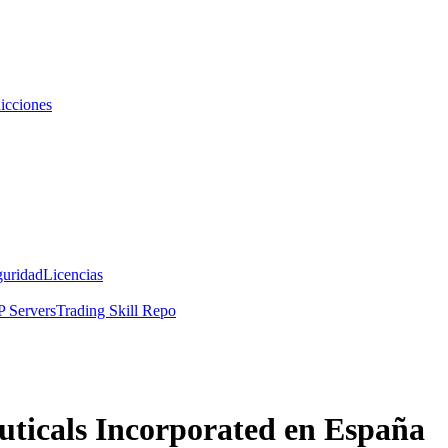
icciones
guridad
Licencias
 Servers
Trading Skill Repo
uticals Incorporated en España