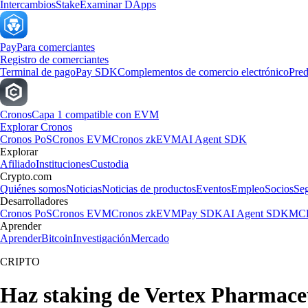
Intercambios
Stake
Examinar DApps
Pay
Para comerciantes
Registro de comerciantes
Terminal de pago
Pay SDK
Complementos de comercio electrónico
Pred
Cronos
Capa 1 compatible con EVM
Explorar Cronos
Cronos PoS
Cronos EVM
Cronos zkEVM
AI Agent SDK
Explorar
Afiliado
Instituciones
Custodia
Crypto.com
Quiénes somos
Noticias
Noticias de productos
Eventos
Empleo
Socios
Se
Desarrolladores
Cronos PoS
Cronos EVM
Cronos zkEVM
Pay SDK
AI Agent SDK
MCP
Aprender
Aprender
Bitcoin
Investigación
Mercado
CRIPTO
Haz staking de Vertex Pharmace