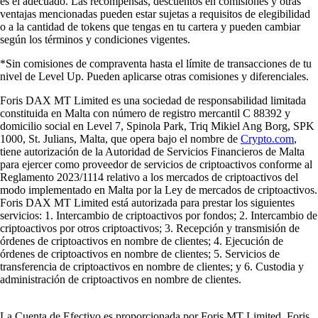
es el adecuado. Las recompensas, descuentos en comisiones y otras
ventajas mencionadas pueden estar sujetas a requisitos de elegibilidad
o a la cantidad de tokens que tengas en tu cartera y pueden cambiar
según los términos y condiciones vigentes.
*Sin comisiones de compraventa hasta el límite de transacciones de tu
nivel de Level Up. Pueden aplicarse otras comisiones y diferenciales.
Foris DAX MT Limited es una sociedad de responsabilidad limitada
constituida en Malta con número de registro mercantil C 88392 y
domicilio social en Level 7, Spinola Park, Triq Mikiel Ang Borg, SPK
1000, St. Julians, Malta, que opera bajo el nombre de
Crypto.com
,
tiene autorización de la Autoridad de Servicios Financieros de Malta
para ejercer como proveedor de servicios de criptoactivos conforme al
Reglamento 2023/1114 relativo a los mercados de criptoactivos del
modo implementado en Malta por la Ley de mercados de criptoactivos.
Foris DAX MT Limited está autorizada para prestar los siguientes
servicios: 1. Intercambio de criptoactivos por fondos; 2. Intercambio de
criptoactivos por otros criptoactivos; 3. Recepción y transmisión de
órdenes de criptoactivos en nombre de clientes; 4. Ejecución de
órdenes de criptoactivos en nombre de clientes; 5. Servicios de
transferencia de criptoactivos en nombre de clientes; y 6. Custodia y
administración de criptoactivos en nombre de clientes.
La Cuenta de Efectivo es proporcionada por Foris MT Limited. Foris