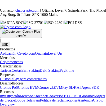
Contacto:
chat.crypto.com
| Oficina: Level 7, Spinola Park, Triq Mikiel
Ang Borg, St Julians SPK 1000 Malta.
Español
|
USD
Productos
Aplicación Crypto.com
Onchain
Level Up
Mercados
Criptomonedas
Características
Tarjetas
Cestas
Earn
Staking
DeFi Staking
Pay
Prime
Empresas
Custodia
Pay para comerciantes
Desarrolladores
Cronos PoS
Cronos EVM
Cronos zkEVM
Pay SDK
AI Agent SDK
Recursos
Investigación
Mercado
Aprender
Conversor BTC/USD
Glosario
Widgets
de precios
Bot de Telegram
Política de reclamaciones
Asistencia
Crypto
Overview