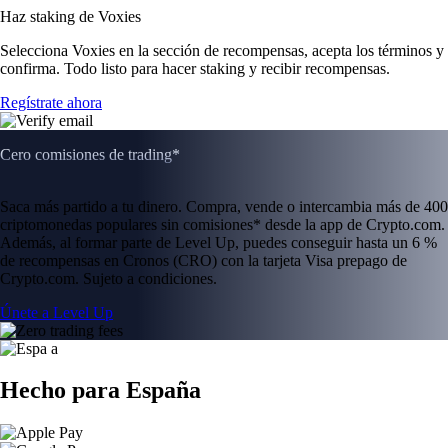
Haz staking de Voxies
Selecciona Voxies en la sección de recompensas, acepta los términos y
confirma. Todo listo para hacer staking y recibir recompensas.
Regístrate ahora
Cero comisiones de trading*
Saca más partido a tu dinero. Compra, vende o intercambia más de 400
criptomonedas populares sin comisiones* desde la app de Crypto.com.
Además, al formar parte de Level Up, puedes conseguir hasta un 6 %
de recompensas en Cronos (CRO) con la tarjeta Visa prepago de
Crypto.com. Sujeto a condiciones.
Únete a Level Up
Hecho para España