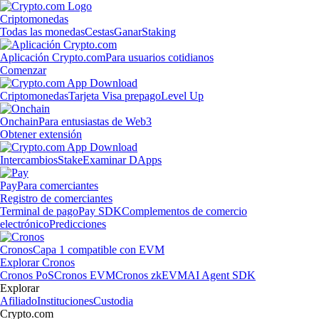
Criptomonedas
Todas las monedas
Cestas
Ganar
Staking
Aplicación Crypto.com
Para usuarios cotidianos
Comenzar
Criptomonedas
Tarjeta Visa prepago
Level Up
Onchain
Para entusiastas de Web3
Obtener extensión
Intercambios
Stake
Examinar DApps
Pay
Para comerciantes
Registro de comerciantes
Terminal de pago
Pay SDK
Complementos de comercio
electrónico
Predicciones
Cronos
Capa 1 compatible con EVM
Explorar Cronos
Cronos PoS
Cronos EVM
Cronos zkEVM
AI Agent SDK
Explorar
Afiliado
Instituciones
Custodia
Crypto.com