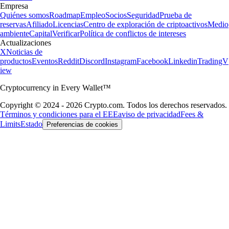
Empresa
Quiénes somos
Roadmap
Empleo
Socios
Seguridad
Prueba de
reservas
Afiliado
Licencias
Centro de exploración de criptoactivos
Medio
ambiente
Capital
Verificar
Política de conflictos de intereses
Actualizaciones
X
Noticias de
productos
Eventos
Reddit
Discord
Instagram
Facebook
Linkedin
TradingV
iew
Cryptocurrency in Every Wallet™
Copyright © 2024 - 2026 Crypto.com. Todos los derechos reservados.
Términos y condiciones para el EEE
aviso de privacidad
Fees &
Limits
Estado
Preferencias de cookies