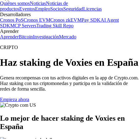
Quiénes somos
Noticias
Noticias de
productos
Eventos
Empleo
Socios
Seguridad
Licencias
Desarrolladores
Cronos PoS
Cronos EVM
Cronos zkEVM
Pay SDK
AI Agent
SDK
MCP Servers
Trading Skill Repo
Aprender
Aprender
Bitcoin
Investigación
Mercado
CRIPTO
Haz staking de Voxies en España
Genera recompensas con tus activos digitales en la app de Crypto.com.
Haz staking con tus criptomonedas y participa en la validación de
redes de forma sencilla.
Empieza ahora
Lo mejor de hacer staking de Voxies en
España