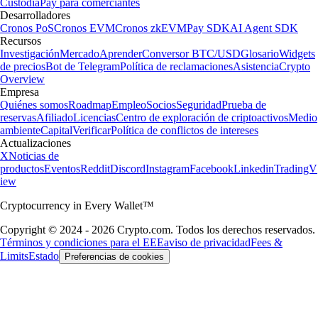
Custodia
Pay para comerciantes
Desarrolladores
Cronos PoS
Cronos EVM
Cronos zkEVM
Pay SDK
AI Agent SDK
Recursos
Investigación
Mercado
Aprender
Conversor BTC/USD
Glosario
Widgets
de precios
Bot de Telegram
Política de reclamaciones
Asistencia
Crypto
Overview
Empresa
Quiénes somos
Roadmap
Empleo
Socios
Seguridad
Prueba de
reservas
Afiliado
Licencias
Centro de exploración de criptoactivos
Medio
ambiente
Capital
Verificar
Política de conflictos de intereses
Actualizaciones
X
Noticias de
productos
Eventos
Reddit
Discord
Instagram
Facebook
Linkedin
TradingV
iew
Cryptocurrency in Every Wallet™
Copyright © 2024 - 2026 Crypto.com. Todos los derechos reservados.
Términos y condiciones para el EEE
aviso de privacidad
Fees &
Limits
Estado
Preferencias de cookies