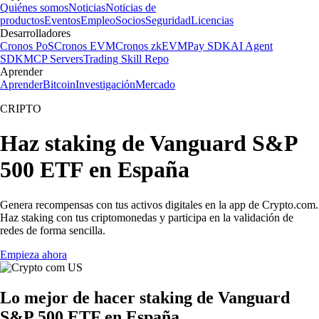
Quiénes somos
Noticias
Noticias de
productos
Eventos
Empleo
Socios
Seguridad
Licencias
Desarrolladores
Cronos PoS
Cronos EVM
Cronos zkEVM
Pay SDK
AI Agent
SDK
MCP Servers
Trading Skill Repo
Aprender
Aprender
Bitcoin
Investigación
Mercado
CRIPTO
Haz staking de Vanguard S&P
500 ETF en España
Genera recompensas con tus activos digitales en la app de Crypto.com.
Haz staking con tus criptomonedas y participa en la validación de
redes de forma sencilla.
Empieza ahora
Lo mejor de hacer staking de Vanguard
S&P 500 ETF en España