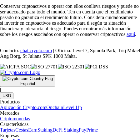
Conservar criptoactivos u operar con ellos conlleva riesgos y puede no
ser adecuado para todo el mundo. Ten en cuenta que el rendimiento
pasado no garantiza el rendimiento futuro. Considera cuidadosamente
si invertir en criptoactivos es adecuado para ti según tu situación
financiera y tolerancia al riesgo. Puedes encontrar más información
sobre los riesgos asociados con operar o conservar criptoactivos
aquí
.
Contacto:
chat.crypto.com
| Oficina: Level 7, Spinola Park, Triq Mikiel
Ang Borg, St Julians SPK 1000 Malta.
Español
|
USD
Productos
Aplicación Crypto.com
Onchain
Level Up
Mercados
Criptomonedas
Características
Tarjetas
Cestas
Earn
Staking
DeFi Staking
Pay
Prime
Empresas