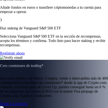
Añade fondos en euros o transfiere criptomonedas a tu cuenta para
empezar a operar.
3
Haz staking de Vanguard S&P 500 ETF
Selecciona Vanguard S&P 500 ETF en la sección de recompensas,
acepta los términos y confirma. Todo listo para hacer staking y recibir
recompensas.
Regístrate ahora
Cero comisiones de trading*
Saca más partido a tu dinero. Compra, vende o intercambia más de 400
criptomonedas populares sin comisiones* desde la app de Crypto.com.
Además, al formar parte de Level Up, puedes conseguir hasta un 6 %
de recompensas en Cronos (CRO) con la tarjeta Visa prepago de
Crypto.com. Sujeto a condiciones.
Únete a Level Up