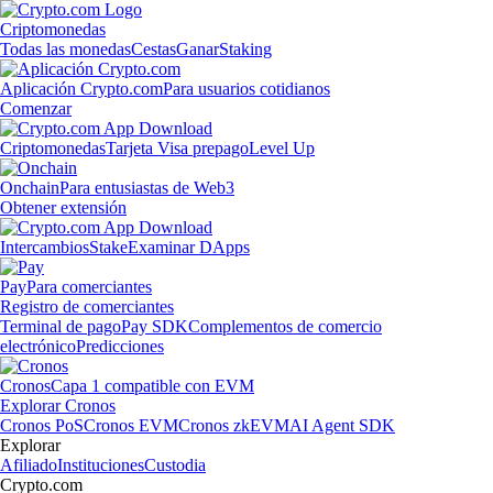
Criptomonedas
Todas las monedas
Cestas
Ganar
Staking
Aplicación Crypto.com
Para usuarios cotidianos
Comenzar
Criptomonedas
Tarjeta Visa prepago
Level Up
Onchain
Para entusiastas de Web3
Obtener extensión
Intercambios
Stake
Examinar DApps
Pay
Para comerciantes
Registro de comerciantes
Terminal de pago
Pay SDK
Complementos de comercio
electrónico
Predicciones
Cronos
Capa 1 compatible con EVM
Explorar Cronos
Cronos PoS
Cronos EVM
Cronos zkEVM
AI Agent SDK
Explorar
Afiliado
Instituciones
Custodia
Crypto.com