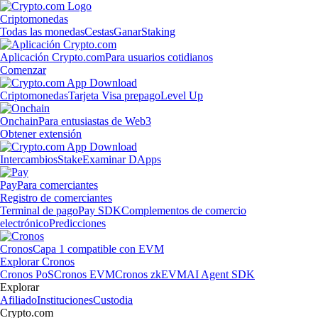
Criptomonedas
Todas las monedas
Cestas
Ganar
Staking
Aplicación Crypto.com
Para usuarios cotidianos
Comenzar
Criptomonedas
Tarjeta Visa prepago
Level Up
Onchain
Para entusiastas de Web3
Obtener extensión
Intercambios
Stake
Examinar DApps
Pay
Para comerciantes
Registro de comerciantes
Terminal de pago
Pay SDK
Complementos de comercio
electrónico
Predicciones
Cronos
Capa 1 compatible con EVM
Explorar Cronos
Cronos PoS
Cronos EVM
Cronos zkEVM
AI Agent SDK
Explorar
Afiliado
Instituciones
Custodia
Crypto.com