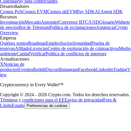
Custodia
Pay para comerciantes
Desarrolladores
Cronos PoS
Cronos EVM
Cronos zkEVM
Pay SDK
AI Agent SDK
Recursos
Investigación
Mercado
Aprender
Conversor BTC/USD
Glosario
Widgets
de precios
Bot de Telegram
Política de reclamaciones
Asistencia
Crypto
Overview
Empresa
Quiénes somos
Roadmap
Empleo
Socios
Seguridad
Prueba de
reservas
Afiliado
Licencias
Centro de exploración de criptoactivos
Medio
ambiente
Capital
Verificar
Política de conflictos de intereses
Actualizaciones
X
Noticias de
productos
Eventos
Reddit
Discord
Instagram
Facebook
Linkedin
TradingV
iew
Cryptocurrency in Every Wallet™
Copyright © 2024 - 2026 Crypto.com. Todos los derechos reservados.
Términos y condiciones para el EEE
aviso de privacidad
Fees &
Limits
Estado
Preferencias de cookies