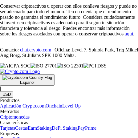
Conservar criptoactivos u operar con ellos conlleva riesgos y puede no
ser adecuado para todo el mundo. Ten en cuenta que el rendimiento
pasado no garantiza el rendimiento futuro. Considera cuidadosamente
si invertir en criptoactivos es adecuado para ti según tu situación
financiera y tolerancia al riesgo. Puedes encontrar más información
sobre los riesgos asociados con operar o conservar criptoactivos
aquí
.
Contacto:
chat.crypto.com
| Oficina: Level 7, Spinola Park, Triq Mikiel
Ang Borg, St Julians SPK 1000 Malta.
Español
|
USD
Productos
Aplicación Crypto.com
Onchain
Level Up
Mercados
Criptomonedas
Características
Tarjetas
Cestas
Earn
Staking
DeFi Staking
Pay
Prime
Empresas