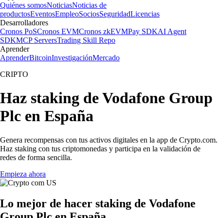
Quiénes somos
Noticias
Noticias de
productos
Eventos
Empleo
Socios
Seguridad
Licencias
Desarrolladores
Cronos PoS
Cronos EVM
Cronos zkEVM
Pay SDK
AI Agent
SDK
MCP Servers
Trading Skill Repo
Aprender
Aprender
Bitcoin
Investigación
Mercado
CRIPTO
Haz staking de Vodafone Group
Plc en España
Genera recompensas con tus activos digitales en la app de Crypto.com.
Haz staking con tus criptomonedas y participa en la validación de
redes de forma sencilla.
Empieza ahora
Lo mejor de hacer staking de Vodafone
Group Plc en España