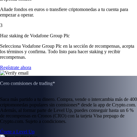
Añade fondos en euros o transfiere criptomonedas a tu cuenta para
empezar a operar.
3
Haz staking de Vodafone Group Plc
Selecciona Vodafone Group Plc en la sección de recompensas, acepta
los términos y confirma. Todo listo para hacer staking y recibir
recompensas.
Regístrate ahora
Cero comisiones de trading*
Saca más partido a tu dinero. Compra, vende o intercambia más de 400
criptomonedas populares sin comisiones* desde la app de Crypto.com.
Además, al formar parte de Level Up, puedes conseguir hasta un 6 %
de recompensas en Cronos (CRO) con la tarjeta Visa prepago de
Crypto.com. Sujeto a condiciones.
Únete a Level Up