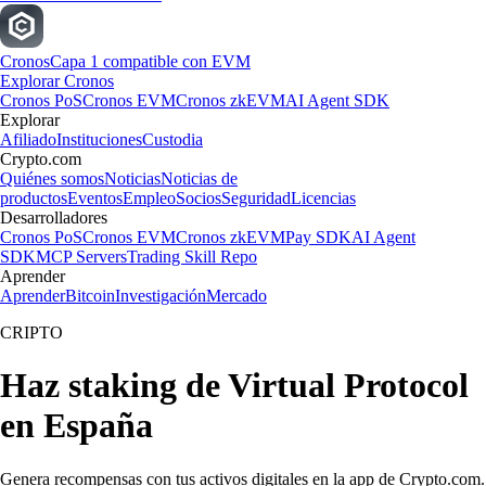
Cronos
Capa 1 compatible con EVM
Explorar Cronos
Cronos PoS
Cronos EVM
Cronos zkEVM
AI Agent SDK
Explorar
Afiliado
Instituciones
Custodia
Crypto.com
Quiénes somos
Noticias
Noticias de
productos
Eventos
Empleo
Socios
Seguridad
Licencias
Desarrolladores
Cronos PoS
Cronos EVM
Cronos zkEVM
Pay SDK
AI Agent
SDK
MCP Servers
Trading Skill Repo
Aprender
Aprender
Bitcoin
Investigación
Mercado
CRIPTO
Haz staking de Virtual Protocol
en España
Genera recompensas con tus activos digitales en la app de Crypto.com.