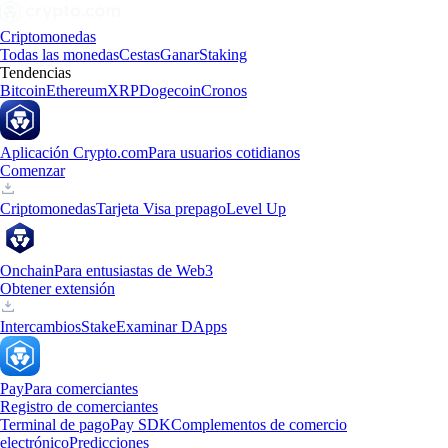
Criptomonedas
Todas las monedas
Cestas
Ganar
Staking
Tendencias
Bitcoin
Ethereum
XRP
Dogecoin
Cronos
Aplicación Crypto.com
Para usuarios cotidianos
Comenzar
Criptomonedas
Tarjeta Visa prepago
Level Up
Onchain
Para entusiastas de Web3
Obtener extensión
Intercambios
Stake
Examinar DApps
Pay
Para comerciantes
Registro de comerciantes
Terminal de pago
Pay SDK
Complementos de comercio
electrónico
Predicciones