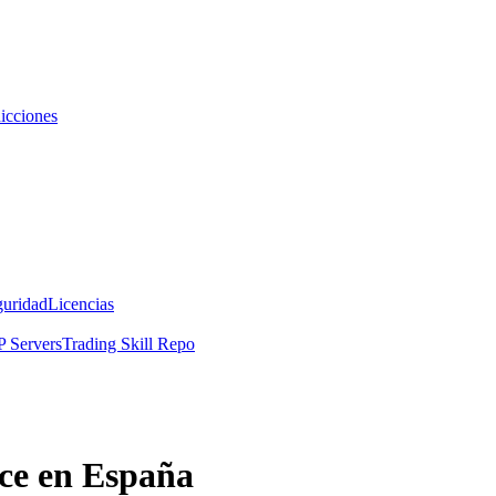
icciones
guridad
Licencias
 Servers
Trading Skill Repo
ce en España