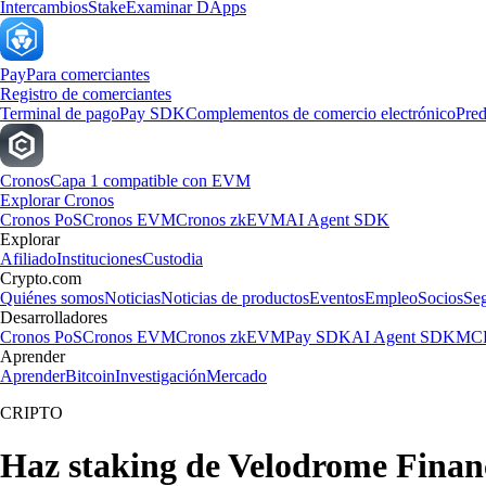
Intercambios
Stake
Examinar DApps
Pay
Para comerciantes
Registro de comerciantes
Terminal de pago
Pay SDK
Complementos de comercio electrónico
Pred
Cronos
Capa 1 compatible con EVM
Explorar Cronos
Cronos PoS
Cronos EVM
Cronos zkEVM
AI Agent SDK
Explorar
Afiliado
Instituciones
Custodia
Crypto.com
Quiénes somos
Noticias
Noticias de productos
Eventos
Empleo
Socios
Se
Desarrolladores
Cronos PoS
Cronos EVM
Cronos zkEVM
Pay SDK
AI Agent SDK
MCP
Aprender
Aprender
Bitcoin
Investigación
Mercado
CRIPTO
Haz staking de Velodrome Finan