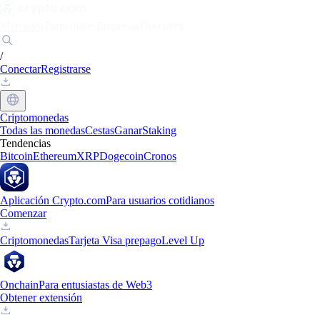
Mercados
Particulares
Empresas
Descubrir
/
Conectar
Registrarse
Criptomonedas
Todas las monedas
Cestas
Ganar
Staking
Tendencias
Bitcoin
Ethereum
XRP
Dogecoin
Cronos
Aplicación Crypto.com
Para usuarios cotidianos
Comenzar
Criptomonedas
Tarjeta Visa prepago
Level Up
Onchain
Para entusiastas de Web3
Obtener extensión