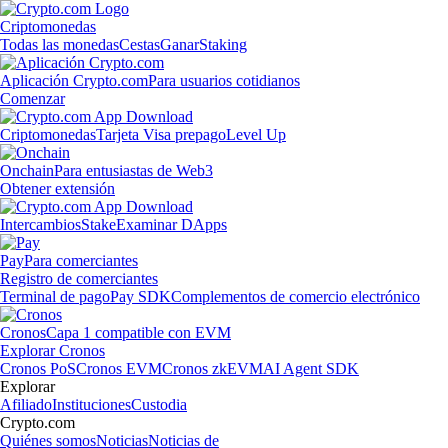
Criptomonedas
Todas las monedas
Cestas
Ganar
Staking
Aplicación Crypto.com
Para usuarios cotidianos
Comenzar
Criptomonedas
Tarjeta Visa prepago
Level Up
Onchain
Para entusiastas de Web3
Obtener extensión
Intercambios
Stake
Examinar DApps
Pay
Para comerciantes
Registro de comerciantes
Terminal de pago
Pay SDK
Complementos de comercio electrónico
Cronos
Capa 1 compatible con EVM
Explorar Cronos
Cronos PoS
Cronos EVM
Cronos zkEVM
AI Agent SDK
Explorar
Afiliado
Instituciones
Custodia
Crypto.com
Quiénes somos
Noticias
Noticias de