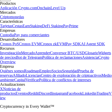
Productos
Aplicación Crypto.com
Onchain
Level Up
Mercados
Criptomonedas
Características
Tarjetas
Cestas
Earn
Staking
DeFi Staking
Pay
Prime
Empresas
Custodia
Pay para comerciantes
Desarrolladores
Cronos PoS
Cronos EVM
Cronos zkEVM
Pay SDK
AI Agent SDK
Recursos
Investigación
Mercado
Aprender
Conversor BTC/USD
Glosario
Widgets
de precios
Bot de Telegram
Política de reclamaciones
Asistencia
Crypto
Overview
Empresa
Quiénes somos
Roadmap
Empleo
Socios
Seguridad
Prueba de
reservas
Afiliado
Licencias
Centro de exploración de criptoactivos
Medio
ambiente
Capital
Verificar
Política de conflictos de intereses
Actualizaciones
X
Noticias de
productos
Eventos
Reddit
Discord
Instagram
Facebook
Linkedin
TradingV
iew
Cryptocurrency in Every Wallet™