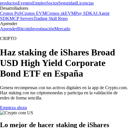
productos
Eventos
Empleo
Socios
Seguridad
Licencias
Desarrolladores
Cronos PoS
Cronos EVM
Cronos zkEVM
Pay SDK
AI Agent
SDK
MCP Servers
Trading Skill Repo
Aprender
Aprender
Bitcoin
Investigación
Mercado
CRIPTO
Haz staking de iShares Broad
USD High Yield Corporate
Bond ETF en España
Genera recompensas con tus activos digitales en la app de Crypto.com.
Haz staking con tus criptomonedas y participa en la validación de
redes de forma sencilla.
Empieza ahora
Lo mejor de hacer staking de iShares