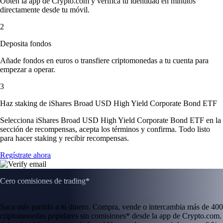
Obtén la app de Crypto.com y verifica tu identidad en minutos
directamente desde tu móvil.
2
Deposita fondos
Añade fondos en euros o transfiere criptomonedas a tu cuenta para
empezar a operar.
3
Haz staking de iShares Broad USD High Yield Corporate Bond ETF
Selecciona iShares Broad USD High Yield Corporate Bond ETF en la
sección de recompensas, acepta los términos y confirma. Todo listo
para hacer staking y recibir recompensas.
Regístrate ahora
Cero comisiones de trading*
Saca más partido a tu dinero. Compra, vende o intercambia más de 400
criptomonedas populares sin comisiones* desde la app de Crypto.com.