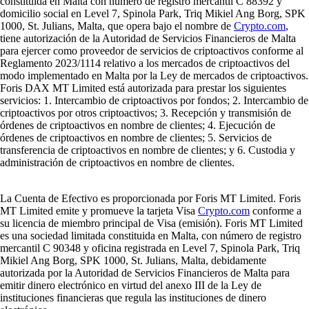
constituida en Malta con número de registro mercantil C 88392 y
domicilio social en Level 7, Spinola Park, Triq Mikiel Ang Borg, SPK
1000, St. Julians, Malta, que opera bajo el nombre de
Crypto.com
,
tiene autorización de la Autoridad de Servicios Financieros de Malta
para ejercer como proveedor de servicios de criptoactivos conforme al
Reglamento 2023/1114 relativo a los mercados de criptoactivos del
modo implementado en Malta por la Ley de mercados de criptoactivos.
Foris DAX MT Limited está autorizada para prestar los siguientes
servicios: 1. Intercambio de criptoactivos por fondos; 2. Intercambio de
criptoactivos por otros criptoactivos; 3. Recepción y transmisión de
órdenes de criptoactivos en nombre de clientes; 4. Ejecución de
órdenes de criptoactivos en nombre de clientes; 5. Servicios de
transferencia de criptoactivos en nombre de clientes; y 6. Custodia y
administración de criptoactivos en nombre de clientes.
La Cuenta de Efectivo es proporcionada por Foris MT Limited. Foris
MT Limited emite y promueve la tarjeta Visa
Crypto.com
conforme a
su licencia de miembro principal de Visa (emisión). Foris MT Limited
es una sociedad limitada constituida en Malta, con número de registro
mercantil C 90348 y oficina registrada en Level 7, Spinola Park, Triq
Mikiel Ang Borg, SPK 1000, St. Julians, Malta, debidamente
autorizada por la Autoridad de Servicios Financieros de Malta para
emitir dinero electrónico en virtud del anexo III de la Ley de
instituciones financieras que regula las instituciones de dinero