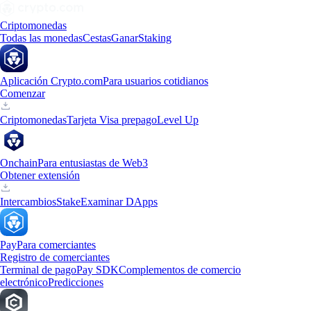
Criptomonedas
Todas las monedas
Cestas
Ganar
Staking
Aplicación Crypto.com
Para usuarios cotidianos
Comenzar
Criptomonedas
Tarjeta Visa prepago
Level Up
Onchain
Para entusiastas de Web3
Obtener extensión
Intercambios
Stake
Examinar DApps
Pay
Para comerciantes
Registro de comerciantes
Terminal de pago
Pay SDK
Complementos de comercio
electrónico
Predicciones