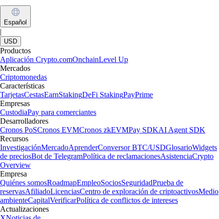
Español
|
USD
Productos
Aplicación Crypto.com
Onchain
Level Up
Mercados
Criptomonedas
Características
Tarjetas
Cestas
Earn
Staking
DeFi Staking
Pay
Prime
Empresas
Custodia
Pay para comerciantes
Desarrolladores
Cronos PoS
Cronos EVM
Cronos zkEVM
Pay SDK
AI Agent SDK
Recursos
Investigación
Mercado
Aprender
Conversor BTC/USD
Glosario
Widgets
de precios
Bot de Telegram
Política de reclamaciones
Asistencia
Crypto
Overview
Empresa
Quiénes somos
Roadmap
Empleo
Socios
Seguridad
Prueba de
reservas
Afiliado
Licencias
Centro de exploración de criptoactivos
Medio
ambiente
Capital
Verificar
Política de conflictos de intereses
Actualizaciones
X
Noticias de