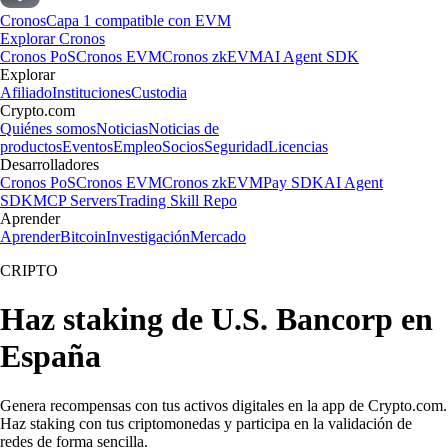
Cronos
Capa 1 compatible con EVM
Explorar Cronos
Cronos PoS
Cronos EVM
Cronos zkEVM
AI Agent SDK
Explorar
Afiliado
Instituciones
Custodia
Crypto.com
Quiénes somos
Noticias
Noticias de
productos
Eventos
Empleo
Socios
Seguridad
Licencias
Desarrolladores
Cronos PoS
Cronos EVM
Cronos zkEVM
Pay SDK
AI Agent
SDK
MCP Servers
Trading Skill Repo
Aprender
Aprender
Bitcoin
Investigación
Mercado
CRIPTO
Haz staking de U.S. Bancorp en
España
Genera recompensas con tus activos digitales en la app de Crypto.com.
Haz staking con tus criptomonedas y participa en la validación de
redes de forma sencilla.