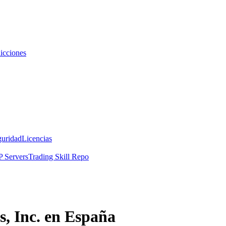
icciones
guridad
Licencias
 Servers
Trading Skill Repo
s, Inc. en España