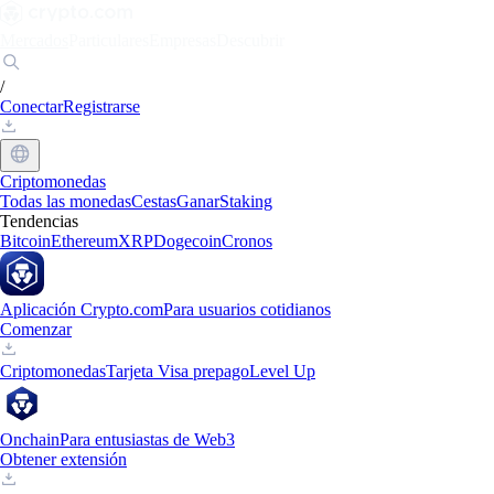
Mercados
Particulares
Empresas
Descubrir
/
Conectar
Registrarse
Criptomonedas
Todas las monedas
Cestas
Ganar
Staking
Tendencias
Bitcoin
Ethereum
XRP
Dogecoin
Cronos
Aplicación Crypto.com
Para usuarios cotidianos
Comenzar
Criptomonedas
Tarjeta Visa prepago
Level Up
Onchain
Para entusiastas de Web3
Obtener extensión