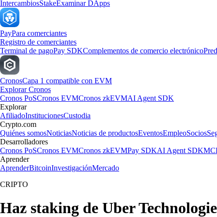
Intercambios
Stake
Examinar DApps
Pay
Para comerciantes
Registro de comerciantes
Terminal de pago
Pay SDK
Complementos de comercio electrónico
Pred
Cronos
Capa 1 compatible con EVM
Explorar Cronos
Cronos PoS
Cronos EVM
Cronos zkEVM
AI Agent SDK
Explorar
Afiliado
Instituciones
Custodia
Crypto.com
Quiénes somos
Noticias
Noticias de productos
Eventos
Empleo
Socios
Se
Desarrolladores
Cronos PoS
Cronos EVM
Cronos zkEVM
Pay SDK
AI Agent SDK
MCP
Aprender
Aprender
Bitcoin
Investigación
Mercado
CRIPTO
Haz staking de Uber Technologie