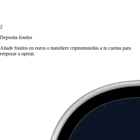
2
Deposita fondos
Añade fondos en euros o transfiere criptomonedas a tu cuenta para
empezar a operar.