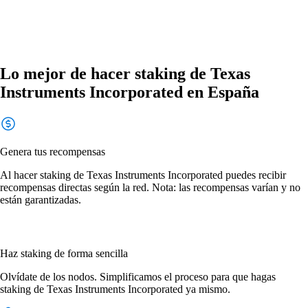
Lo mejor de hacer staking de Texas
Instruments Incorporated en España
Genera tus recompensas
Al hacer staking de Texas Instruments Incorporated puedes recibir
recompensas directas según la red. Nota: las recompensas varían y no
están garantizadas.
Haz staking de forma sencilla
Olvídate de los nodos. Simplificamos el proceso para que hagas
staking de Texas Instruments Incorporated ya mismo.