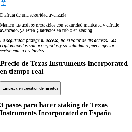
Disfruta de una seguridad avanzada
Mantén tus activos protegidos con seguridad multicapa y cifrado
avanzado, ya estén guardados en frío o en staking.
La seguridad protege tu acceso, no el valor de tus activos. Las
criptomonedas son arriesgadas y su volatilidad puede afectar
seriamente a tus fondos.
Precio de Texas Instruments Incorporated
en tiempo real
Empieza en cuestión de minutos
3 pasos para hacer staking de Texas
Instruments Incorporated en España
1