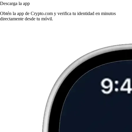
Descarga la app
Obtén la app de Crypto.com y verifica tu identidad en minutos
directamente desde tu móvil.