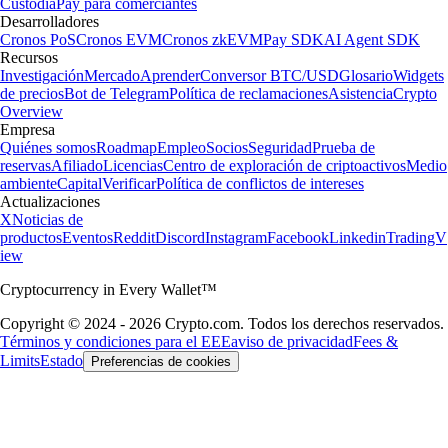
Custodia
Pay para comerciantes
Desarrolladores
Cronos PoS
Cronos EVM
Cronos zkEVM
Pay SDK
AI Agent SDK
Recursos
Investigación
Mercado
Aprender
Conversor BTC/USD
Glosario
Widgets
de precios
Bot de Telegram
Política de reclamaciones
Asistencia
Crypto
Overview
Empresa
Quiénes somos
Roadmap
Empleo
Socios
Seguridad
Prueba de
reservas
Afiliado
Licencias
Centro de exploración de criptoactivos
Medio
ambiente
Capital
Verificar
Política de conflictos de intereses
Actualizaciones
X
Noticias de
productos
Eventos
Reddit
Discord
Instagram
Facebook
Linkedin
TradingV
iew
Cryptocurrency in Every Wallet™
Copyright © 2024 - 2026 Crypto.com. Todos los derechos reservados.
Términos y condiciones para el EEE
aviso de privacidad
Fees &
Limits
Estado
Preferencias de cookies