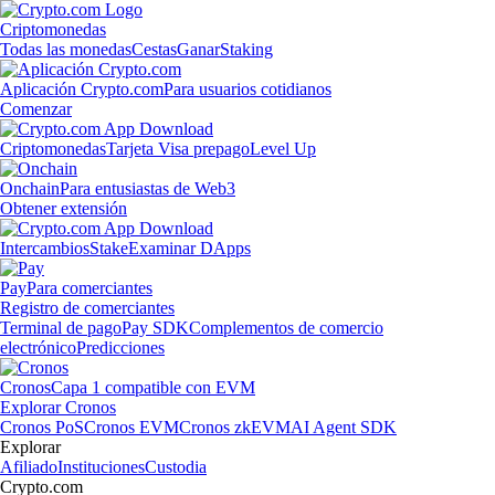
Criptomonedas
Todas las monedas
Cestas
Ganar
Staking
Aplicación Crypto.com
Para usuarios cotidianos
Comenzar
Criptomonedas
Tarjeta Visa prepago
Level Up
Onchain
Para entusiastas de Web3
Obtener extensión
Intercambios
Stake
Examinar DApps
Pay
Para comerciantes
Registro de comerciantes
Terminal de pago
Pay SDK
Complementos de comercio
electrónico
Predicciones
Cronos
Capa 1 compatible con EVM
Explorar Cronos
Cronos PoS
Cronos EVM
Cronos zkEVM
AI Agent SDK
Explorar
Afiliado
Instituciones
Custodia
Crypto.com