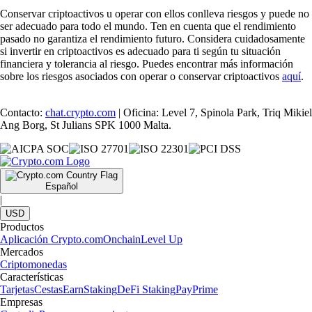
Conservar criptoactivos u operar con ellos conlleva riesgos y puede no
ser adecuado para todo el mundo. Ten en cuenta que el rendimiento
pasado no garantiza el rendimiento futuro. Considera cuidadosamente
si invertir en criptoactivos es adecuado para ti según tu situación
financiera y tolerancia al riesgo. Puedes encontrar más información
sobre los riesgos asociados con operar o conservar criptoactivos
aquí
.
Contacto:
chat.crypto.com
| Oficina: Level 7, Spinola Park, Triq Mikiel
Ang Borg, St Julians SPK 1000 Malta.
Español
|
USD
Productos
Aplicación Crypto.com
Onchain
Level Up
Mercados
Criptomonedas
Características
Tarjetas
Cestas
Earn
Staking
DeFi Staking
Pay
Prime
Empresas