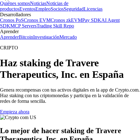
Quiénes somos
Noticias
Noticias de
productos
Eventos
Empleo
Socios
Seguridad
Licencias
Desarrolladores
Cronos PoS
Cronos EVM
Cronos zkEVM
Pay SDK
AI Agent
SDK
MCP Servers
Trading Skill Repo
Aprender
Aprender
Bitcoin
Investigación
Mercado
CRIPTO
Haz staking de Travere
Therapeutics, Inc. en España
Genera recompensas con tus activos digitales en la app de Crypto.com.
Haz staking con tus criptomonedas y participa en la validación de
redes de forma sencilla.
Empieza ahora
Lo mejor de hacer staking de Travere
Therapeutics, Inc. en España