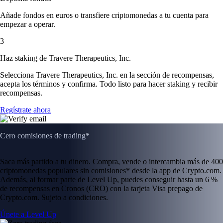
Añade fondos en euros o transfiere criptomonedas a tu cuenta para
empezar a operar.
3
Haz staking de Travere Therapeutics, Inc.
Selecciona Travere Therapeutics, Inc. en la sección de recompensas,
acepta los términos y confirma. Todo listo para hacer staking y recibir
recompensas.
Regístrate ahora
Cero comisiones de trading*
Saca más partido a tu dinero. Compra, vende o intercambia más de 400
criptomonedas populares sin comisiones* desde la app de Crypto.com.
Además, al formar parte de Level Up, puedes conseguir hasta un 6 %
de recompensas en Cronos (CRO) con la tarjeta Visa prepago de
Crypto.com. Sujeto a condiciones.
Únete a Level Up