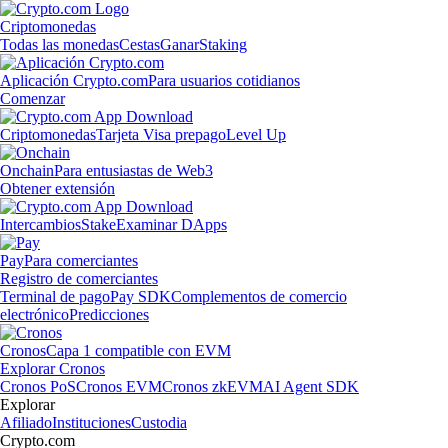
Criptomonedas
Todas las monedas
Cestas
Ganar
Staking
Aplicación Crypto.com
Para usuarios cotidianos
Comenzar
Criptomonedas
Tarjeta Visa prepago
Level Up
Onchain
Para entusiastas de Web3
Obtener extensión
Intercambios
Stake
Examinar DApps
Pay
Para comerciantes
Registro de comerciantes
Terminal de pago
Pay SDK
Complementos de comercio
electrónico
Predicciones
Cronos
Capa 1 compatible con EVM
Explorar Cronos
Cronos PoS
Cronos EVM
Cronos zkEVM
AI Agent SDK
Explorar
Afiliado
Instituciones
Custodia
Crypto.com