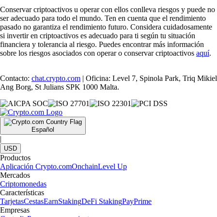
Conservar criptoactivos u operar con ellos conlleva riesgos y puede no
ser adecuado para todo el mundo. Ten en cuenta que el rendimiento
pasado no garantiza el rendimiento futuro. Considera cuidadosamente
si invertir en criptoactivos es adecuado para ti según tu situación
financiera y tolerancia al riesgo. Puedes encontrar más información
sobre los riesgos asociados con operar o conservar criptoactivos
aquí
.
Contacto:
chat.crypto.com
| Oficina: Level 7, Spinola Park, Triq Mikiel
Ang Borg, St Julians SPK 1000 Malta.
Español
|
USD
Productos
Aplicación Crypto.com
Onchain
Level Up
Mercados
Criptomonedas
Características
Tarjetas
Cestas
Earn
Staking
DeFi Staking
Pay
Prime
Empresas