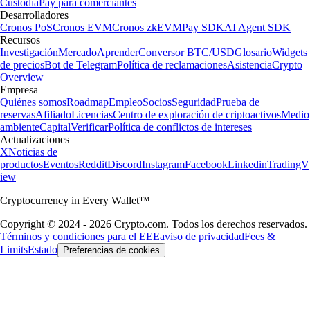
Custodia
Pay para comerciantes
Desarrolladores
Cronos PoS
Cronos EVM
Cronos zkEVM
Pay SDK
AI Agent SDK
Recursos
Investigación
Mercado
Aprender
Conversor BTC/USD
Glosario
Widgets
de precios
Bot de Telegram
Política de reclamaciones
Asistencia
Crypto
Overview
Empresa
Quiénes somos
Roadmap
Empleo
Socios
Seguridad
Prueba de
reservas
Afiliado
Licencias
Centro de exploración de criptoactivos
Medio
ambiente
Capital
Verificar
Política de conflictos de intereses
Actualizaciones
X
Noticias de
productos
Eventos
Reddit
Discord
Instagram
Facebook
Linkedin
TradingV
iew
Cryptocurrency in Every Wallet™
Copyright © 2024 - 2026 Crypto.com. Todos los derechos reservados.
Términos y condiciones para el EEE
aviso de privacidad
Fees &
Limits
Estado
Preferencias de cookies