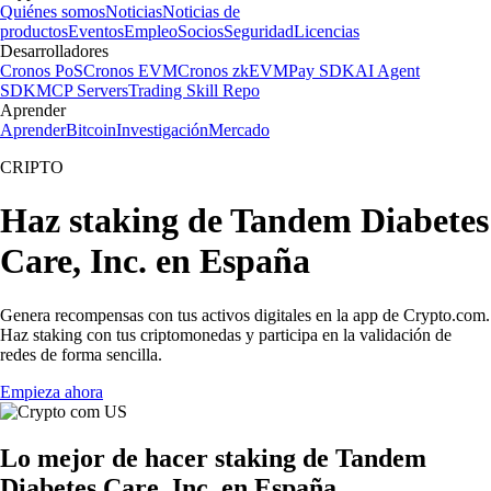
Quiénes somos
Noticias
Noticias de
productos
Eventos
Empleo
Socios
Seguridad
Licencias
Desarrolladores
Cronos PoS
Cronos EVM
Cronos zkEVM
Pay SDK
AI Agent
SDK
MCP Servers
Trading Skill Repo
Aprender
Aprender
Bitcoin
Investigación
Mercado
CRIPTO
Haz staking de Tandem Diabetes
Care, Inc. en España
Genera recompensas con tus activos digitales en la app de Crypto.com.
Haz staking con tus criptomonedas y participa en la validación de
redes de forma sencilla.
Empieza ahora
Lo mejor de hacer staking de Tandem
Diabetes Care, Inc. en España