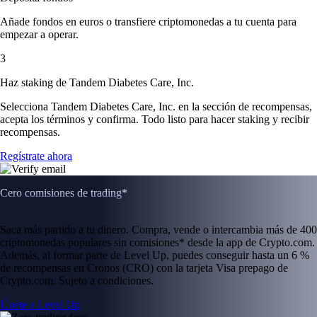
Añade fondos en euros o transfiere criptomonedas a tu cuenta para
empezar a operar.
3
Haz staking de Tandem Diabetes Care, Inc.
Selecciona Tandem Diabetes Care, Inc. en la sección de recompensas,
acepta los términos y confirma. Todo listo para hacer staking y recibir
recompensas.
Regístrate ahora
Cero comisiones de trading*
Saca más partido a tu dinero. Compra, vende o intercambia más de 400
criptomonedas populares sin comisiones* desde la app de Crypto.com.
Además, al formar parte de Level Up, puedes conseguir hasta un 6 %
de recompensas en Cronos (CRO) con la tarjeta Visa prepago de
Crypto.com. Sujeto a condiciones.
Únete a Level Up