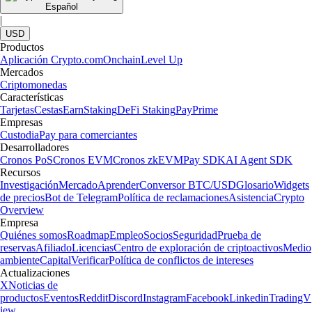
Español
|
USD
Productos
Aplicación Crypto.com
Onchain
Level Up
Mercados
Criptomonedas
Características
Tarjetas
Cestas
Earn
Staking
DeFi Staking
Pay
Prime
Empresas
Custodia
Pay para comerciantes
Desarrolladores
Cronos PoS
Cronos EVM
Cronos zkEVM
Pay SDK
AI Agent SDK
Recursos
Investigación
Mercado
Aprender
Conversor BTC/USD
Glosario
Widgets
de precios
Bot de Telegram
Política de reclamaciones
Asistencia
Crypto
Overview
Empresa
Quiénes somos
Roadmap
Empleo
Socios
Seguridad
Prueba de
reservas
Afiliado
Licencias
Centro de exploración de criptoactivos
Medio
ambiente
Capital
Verificar
Política de conflictos de intereses
Actualizaciones
X
Noticias de
productos
Eventos
Reddit
Discord
Instagram
Facebook
Linkedin
TradingV
iew