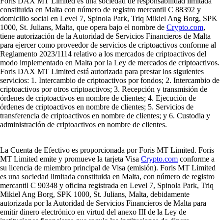
Foris DAX MT Limited es una sociedad de responsabilidad limitada
constituida en Malta con número de registro mercantil C 88392 y
domicilio social en Level 7, Spinola Park, Triq Mikiel Ang Borg, SPK
1000, St. Julians, Malta, que opera bajo el nombre de
Crypto.com
,
tiene autorización de la Autoridad de Servicios Financieros de Malta
para ejercer como proveedor de servicios de criptoactivos conforme al
Reglamento 2023/1114 relativo a los mercados de criptoactivos del
modo implementado en Malta por la Ley de mercados de criptoactivos.
Foris DAX MT Limited está autorizada para prestar los siguientes
servicios: 1. Intercambio de criptoactivos por fondos; 2. Intercambio de
criptoactivos por otros criptoactivos; 3. Recepción y transmisión de
órdenes de criptoactivos en nombre de clientes; 4. Ejecución de
órdenes de criptoactivos en nombre de clientes; 5. Servicios de
transferencia de criptoactivos en nombre de clientes; y 6. Custodia y
administración de criptoactivos en nombre de clientes.
La Cuenta de Efectivo es proporcionada por Foris MT Limited. Foris
MT Limited emite y promueve la tarjeta Visa
Crypto.com
conforme a
su licencia de miembro principal de Visa (emisión). Foris MT Limited
es una sociedad limitada constituida en Malta, con número de registro
mercantil C 90348 y oficina registrada en Level 7, Spinola Park, Triq
Mikiel Ang Borg, SPK 1000, St. Julians, Malta, debidamente
autorizada por la Autoridad de Servicios Financieros de Malta para
emitir dinero electrónico en virtud del anexo III de la Ley de