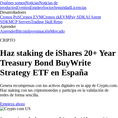
Quiénes somos
Noticias
Noticias de
productos
Eventos
Empleo
Socios
Seguridad
Licencias
Desarrolladores
Cronos PoS
Cronos EVM
Cronos zkEVM
Pay SDK
AI Agent
SDK
MCP Servers
Trading Skill Repo
Aprender
Aprender
Bitcoin
Investigación
Mercado
CRIPTO
Haz staking de iShares 20+ Year
Treasury Bond BuyWrite
Strategy ETF en España
Genera recompensas con tus activos digitales en la app de Crypto.com.
Haz staking con tus criptomonedas y participa en la validación de
redes de forma sencilla.
Empieza ahora