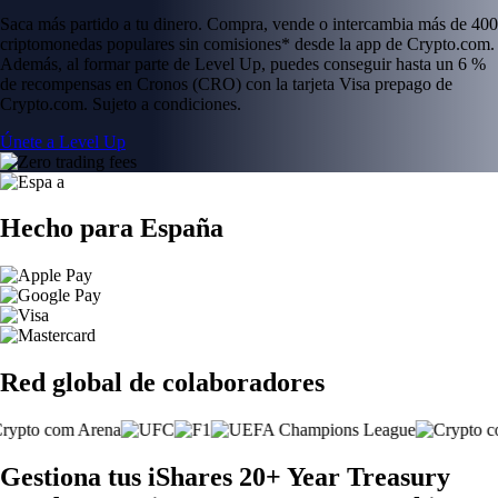
Saca más partido a tu dinero. Compra, vende o intercambia más de 400
criptomonedas populares sin comisiones* desde la app de Crypto.com.
Además, al formar parte de Level Up, puedes conseguir hasta un 6 %
de recompensas en Cronos (CRO) con la tarjeta Visa prepago de
Crypto.com. Sujeto a condiciones.
Únete a Level Up
Hecho para España
Red global de colaboradores
Gestiona tus iShares 20+ Year Treasury