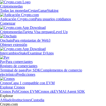
Criptomonedas
Todas las monedas
Cestas
Ganar
Staking
Aplicación Crypto.com
Para usuarios cotidianos
Comenzar
Criptomonedas
Tarjeta Visa prepago
Level Up
Onchain
Para entusiastas de Web3
Obtener extensión
Intercambios
Stake
Examinar DApps
Pay
Para comerciantes
Registro de comerciantes
Terminal de pago
Pay SDK
Complementos de comercio
electrónico
Predicciones
Cronos
Capa 1 compatible con EVM
Explorar Cronos
Cronos PoS
Cronos EVM
Cronos zkEVM
AI Agent SDK
Explorar
Afiliado
Instituciones
Custodia
Crypto.com