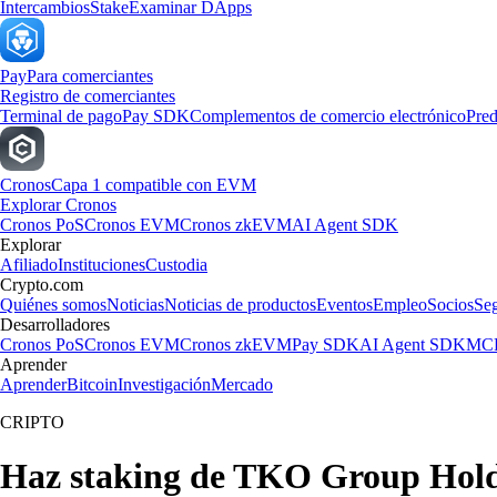
Intercambios
Stake
Examinar DApps
Pay
Para comerciantes
Registro de comerciantes
Terminal de pago
Pay SDK
Complementos de comercio electrónico
Pred
Cronos
Capa 1 compatible con EVM
Explorar Cronos
Cronos PoS
Cronos EVM
Cronos zkEVM
AI Agent SDK
Explorar
Afiliado
Instituciones
Custodia
Crypto.com
Quiénes somos
Noticias
Noticias de productos
Eventos
Empleo
Socios
Se
Desarrolladores
Cronos PoS
Cronos EVM
Cronos zkEVM
Pay SDK
AI Agent SDK
MCP
Aprender
Aprender
Bitcoin
Investigación
Mercado
CRIPTO
Haz staking de TKO Group Holdi