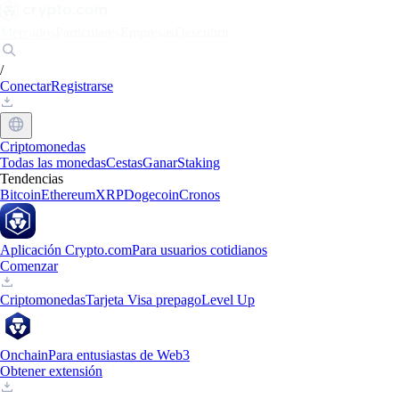
Mercados
Particulares
Empresas
Descubrir
/
Conectar
Registrarse
Criptomonedas
Todas las monedas
Cestas
Ganar
Staking
Tendencias
Bitcoin
Ethereum
XRP
Dogecoin
Cronos
Aplicación Crypto.com
Para usuarios cotidianos
Comenzar
Criptomonedas
Tarjeta Visa prepago
Level Up
Onchain
Para entusiastas de Web3
Obtener extensión