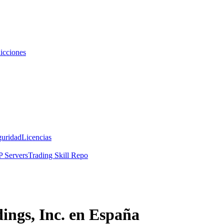
icciones
guridad
Licencias
 Servers
Trading Skill Repo
ngs, Inc. en España