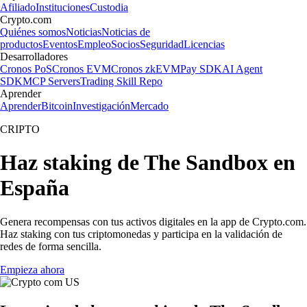
Afiliado
Instituciones
Custodia
Crypto.com
Quiénes somos
Noticias
Noticias de
productos
Eventos
Empleo
Socios
Seguridad
Licencias
Desarrolladores
Cronos PoS
Cronos EVM
Cronos zkEVM
Pay SDK
AI Agent
SDK
MCP Servers
Trading Skill Repo
Aprender
Aprender
Bitcoin
Investigación
Mercado
CRIPTO
Haz staking de The Sandbox en
España
Genera recompensas con tus activos digitales en la app de Crypto.com.
Haz staking con tus criptomonedas y participa en la validación de
redes de forma sencilla.
Empieza ahora