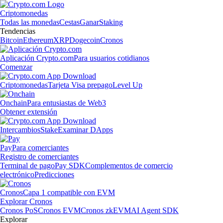
Criptomonedas
Todas las monedas
Cestas
Ganar
Staking
Tendencias
Bitcoin
Ethereum
XRP
Dogecoin
Cronos
Aplicación Crypto.com
Para usuarios cotidianos
Comenzar
Criptomonedas
Tarjeta Visa prepago
Level Up
Onchain
Para entusiastas de Web3
Obtener extensión
Intercambios
Stake
Examinar DApps
Pay
Para comerciantes
Registro de comerciantes
Terminal de pago
Pay SDK
Complementos de comercio
electrónico
Predicciones
Cronos
Capa 1 compatible con EVM
Explorar Cronos
Cronos PoS
Cronos EVM
Cronos zkEVM
AI Agent SDK
Explorar