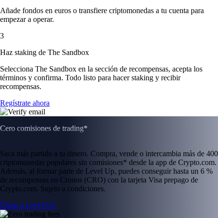
Añade fondos en euros o transfiere criptomonedas a tu cuenta para
empezar a operar.
3
Haz staking de The Sandbox
Selecciona The Sandbox en la sección de recompensas, acepta los
términos y confirma. Todo listo para hacer staking y recibir
recompensas.
Regístrate ahora
Cero comisiones de trading*
Saca más partido a tu dinero. Compra, vende o intercambia más de 400
criptomonedas populares sin comisiones* desde la app de Crypto.com.
Además, al formar parte de Level Up, puedes conseguir hasta un 6 %
de recompensas en Cronos (CRO) con la tarjeta Visa prepago de
Crypto.com. Sujeto a condiciones.
Únete a Level Up