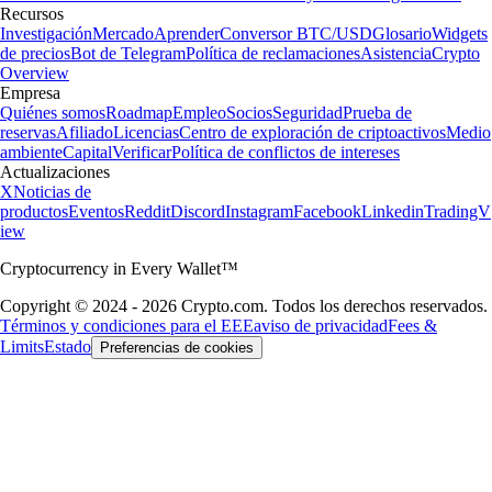
Recursos
Investigación
Mercado
Aprender
Conversor BTC/USD
Glosario
Widgets
de precios
Bot de Telegram
Política de reclamaciones
Asistencia
Crypto
Overview
Empresa
Quiénes somos
Roadmap
Empleo
Socios
Seguridad
Prueba de
reservas
Afiliado
Licencias
Centro de exploración de criptoactivos
Medio
ambiente
Capital
Verificar
Política de conflictos de intereses
Actualizaciones
X
Noticias de
productos
Eventos
Reddit
Discord
Instagram
Facebook
Linkedin
TradingV
iew
Cryptocurrency in Every Wallet™
Copyright © 2024 - 2026 Crypto.com. Todos los derechos reservados.
Términos y condiciones para el EEE
aviso de privacidad
Fees &
Limits
Estado
Preferencias de cookies