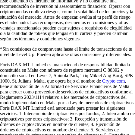
Este contenido es meramente informativo y no constituye una
recomendación de inversión ni asesoramiento financiero. Operar con
criptomonedas conlleva riesgos, como la volatilidad de los precios y la
situación del mercado. Antes de empezar, evalúa si tu perfil de riesgo
es el adecuado. Las recompensas, descuentos en comisiones y otras
ventajas mencionadas pueden estar sujetas a requisitos de elegibilidad
o a la cantidad de tokens que tengas en tu cartera y pueden cambiar
según los términos y condiciones vigentes.
*Sin comisiones de compraventa hasta el límite de transacciones de tu
nivel de Level Up. Pueden aplicarse otras comisiones y diferenciales.
Foris DAX MT Limited es una sociedad de responsabilidad limitada
constituida en Malta con número de registro mercantil C 88392 y
domicilio social en Level 7, Spinola Park, Triq Mikiel Ang Borg, SPK
1000, St. Julians, Malta, que opera bajo el nombre de
Crypto.com
,
tiene autorización de la Autoridad de Servicios Financieros de Malta
para ejercer como proveedor de servicios de criptoactivos conforme al
Reglamento 2023/1114 relativo a los mercados de criptoactivos del
modo implementado en Malta por la Ley de mercados de criptoactivos.
Foris DAX MT Limited está autorizada para prestar los siguientes
servicios: 1. Intercambio de criptoactivos por fondos; 2. Intercambio de
criptoactivos por otros criptoactivos; 3. Recepción y transmisión de
órdenes de criptoactivos en nombre de clientes; 4. Ejecución de
órdenes de criptoactivos en nombre de clientes; 5. Servicios de