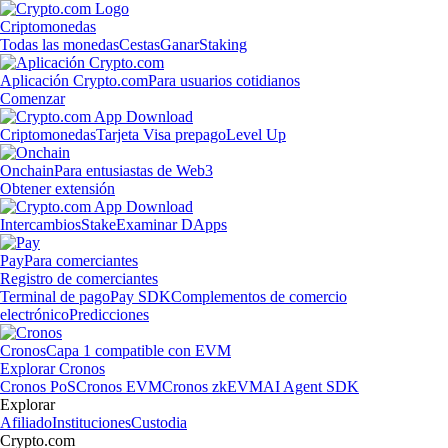
Criptomonedas
Todas las monedas
Cestas
Ganar
Staking
Aplicación Crypto.com
Para usuarios cotidianos
Comenzar
Criptomonedas
Tarjeta Visa prepago
Level Up
Onchain
Para entusiastas de Web3
Obtener extensión
Intercambios
Stake
Examinar DApps
Pay
Para comerciantes
Registro de comerciantes
Terminal de pago
Pay SDK
Complementos de comercio
electrónico
Predicciones
Cronos
Capa 1 compatible con EVM
Explorar Cronos
Cronos PoS
Cronos EVM
Cronos zkEVM
AI Agent SDK
Explorar
Afiliado
Instituciones
Custodia
Crypto.com