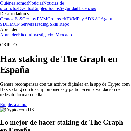
Quiénes somos
Noticias
Noticias de
productos
Eventos
Empleo
Socios
Seguridad
Licencias
Desarrolladores
Cronos PoS
Cronos EVM
Cronos zkEVM
Pay SDK
AI Agent
SDK
MCP Servers
Trading Skill Repo
Aprender
Aprender
Bitcoin
Investigación
Mercado
CRIPTO
Haz staking de The Graph en
España
Genera recompensas con tus activos digitales en la app de Crypto.com.
Haz staking con tus criptomonedas y participa en la validación de
redes de forma sencilla.
Empieza ahora
Lo mejor de hacer staking de The Graph
en España