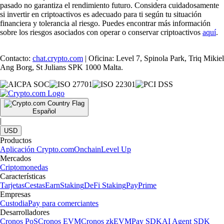
pasado no garantiza el rendimiento futuro. Considera cuidadosamente
si invertir en criptoactivos es adecuado para ti según tu situación
financiera y tolerancia al riesgo. Puedes encontrar más información
sobre los riesgos asociados con operar o conservar criptoactivos
aquí
.
Contacto:
chat.crypto.com
| Oficina: Level 7, Spinola Park, Triq Mikiel
Ang Borg, St Julians SPK 1000 Malta.
Español
|
USD
Productos
Aplicación Crypto.com
Onchain
Level Up
Mercados
Criptomonedas
Características
Tarjetas
Cestas
Earn
Staking
DeFi Staking
Pay
Prime
Empresas
Custodia
Pay para comerciantes
Desarrolladores
Cronos PoS
Cronos EVM
Cronos zkEVM
Pay SDK
AI Agent SDK