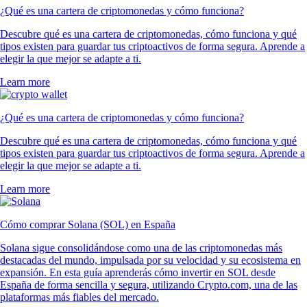
¿Qué es una cartera de criptomonedas y cómo funciona?
Descubre qué es una cartera de criptomonedas, cómo funciona y qué
tipos existen para guardar tus criptoactivos de forma segura. Aprende a
elegir la que mejor se adapte a ti.
Learn more
¿Qué es una cartera de criptomonedas y cómo funciona?
Descubre qué es una cartera de criptomonedas, cómo funciona y qué
tipos existen para guardar tus criptoactivos de forma segura. Aprende a
elegir la que mejor se adapte a ti.
Learn more
Cómo comprar Solana (SOL) en España
Solana sigue consolidándose como una de las criptomonedas más
destacadas del mundo, impulsada por su velocidad y su ecosistema en
expansión. En esta guía aprenderás cómo invertir en SOL desde
España de forma sencilla y segura, utilizando Crypto.com, una de las
plataformas más fiables del mercado.