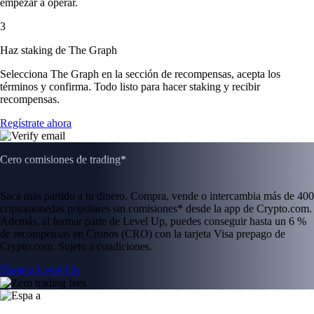
empezar a operar.
3
Haz staking de The Graph
Selecciona The Graph en la sección de recompensas, acepta los
términos y confirma. Todo listo para hacer staking y recibir
recompensas.
Regístrate ahora
Cero comisiones de trading*
Saca más partido a tu dinero. Compra, vende o intercambia más de 400
criptomonedas populares sin comisiones* desde la app de Crypto.com.
Además, al formar parte de Level Up, puedes conseguir hasta un 6 %
de recompensas en Cronos (CRO) con la tarjeta Visa prepago de
Crypto.com. Sujeto a condiciones.
Únete a Level Up