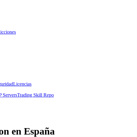
icciones
guridad
Licencias
 Servers
Trading Skill Repo
ion en España