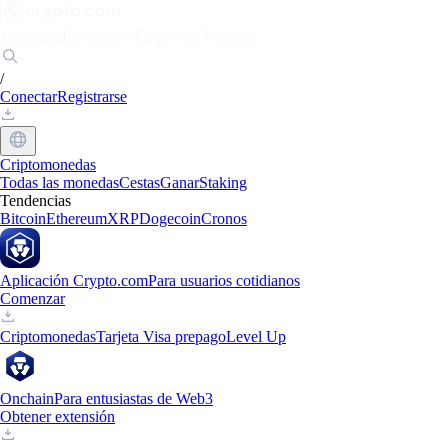
Mercados
Particulares
Empresas
Descubrir
/
Conectar
Registrarse
Criptomonedas
Todas las monedas
Cestas
Ganar
Staking
Tendencias
Bitcoin
Ethereum
XRP
Dogecoin
Cronos
Aplicación Crypto.com
Para usuarios cotidianos
Comenzar
Criptomonedas
Tarjeta Visa prepago
Level Up
Onchain
Para entusiastas de Web3
Obtener extensión