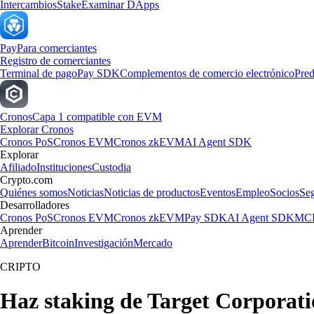
Intercambios
Stake
Examinar DApps
Pay
Para comerciantes
Registro de comerciantes
Terminal de pago
Pay SDK
Complementos de comercio electrónico
Pred
Cronos
Capa 1 compatible con EVM
Explorar Cronos
Cronos PoS
Cronos EVM
Cronos zkEVM
AI Agent SDK
Explorar
Afiliado
Instituciones
Custodia
Crypto.com
Quiénes somos
Noticias
Noticias de productos
Eventos
Empleo
Socios
Se
Desarrolladores
Cronos PoS
Cronos EVM
Cronos zkEVM
Pay SDK
AI Agent SDK
MCP
Aprender
Aprender
Bitcoin
Investigación
Mercado
CRIPTO
Haz staking de Target Corporat