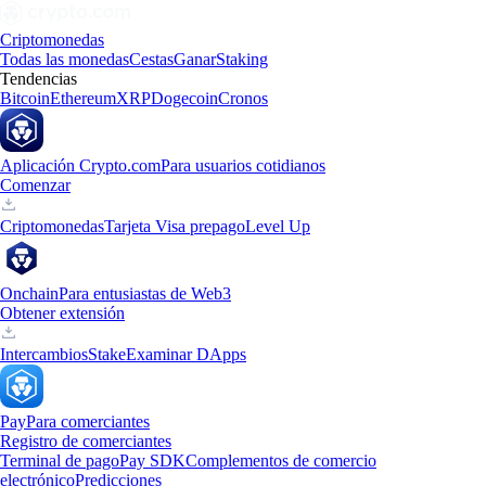
Criptomonedas
Todas las monedas
Cestas
Ganar
Staking
Tendencias
Bitcoin
Ethereum
XRP
Dogecoin
Cronos
Aplicación Crypto.com
Para usuarios cotidianos
Comenzar
Criptomonedas
Tarjeta Visa prepago
Level Up
Onchain
Para entusiastas de Web3
Obtener extensión
Intercambios
Stake
Examinar DApps
Pay
Para comerciantes
Registro de comerciantes
Terminal de pago
Pay SDK
Complementos de comercio
electrónico
Predicciones