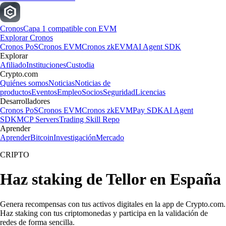
Cronos
Capa 1 compatible con EVM
Explorar Cronos
Cronos PoS
Cronos EVM
Cronos zkEVM
AI Agent SDK
Explorar
Afiliado
Instituciones
Custodia
Crypto.com
Quiénes somos
Noticias
Noticias de
productos
Eventos
Empleo
Socios
Seguridad
Licencias
Desarrolladores
Cronos PoS
Cronos EVM
Cronos zkEVM
Pay SDK
AI Agent
SDK
MCP Servers
Trading Skill Repo
Aprender
Aprender
Bitcoin
Investigación
Mercado
CRIPTO
Haz staking de Tellor en España
Genera recompensas con tus activos digitales en la app de Crypto.com.
Haz staking con tus criptomonedas y participa en la validación de
redes de forma sencilla.