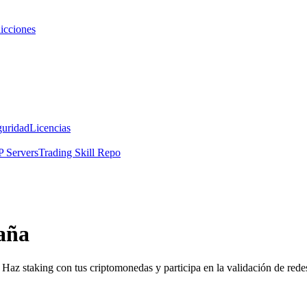
icciones
guridad
Licencias
 Servers
Trading Skill Repo
aña
Haz staking con tus criptomonedas y participa en la validación de redes