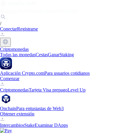
Mercados
Particulares
Empresas
Descubrir
/
Conectar
Registrarse
Criptomonedas
Todas las monedas
Cestas
Ganar
Staking
Aplicación Crypto.com
Para usuarios cotidianos
Comenzar
Criptomonedas
Tarjeta Visa prepago
Level Up
Onchain
Para entusiastas de Web3
Obtener extensión
Intercambios
Stake
Examinar DApps