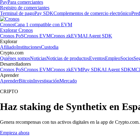
Pay
Para comerciantes
Registro de comerciantes
Terminal de pago
Pay SDK
Complementos de comercio electrónico
Pred
Cronos
Capa 1 compatible con EVM
Explorar Cronos
Cronos PoS
Cronos EVM
Cronos zkEVM
AI Agent SDK
Explorar
Afiliado
Instituciones
Custodia
Crypto.com
Quiénes somos
Noticias
Noticias de productos
Eventos
Empleo
Socios
Se
Desarrolladores
Cronos PoS
Cronos EVM
Cronos zkEVM
Pay SDK
AI Agent SDK
MCP
Aprender
Aprender
Bitcoin
Investigación
Mercado
CRIPTO
Haz staking de Synthetix en Esp
Genera recompensas con tus activos digitales en la app de Crypto.com. 
Empieza ahora