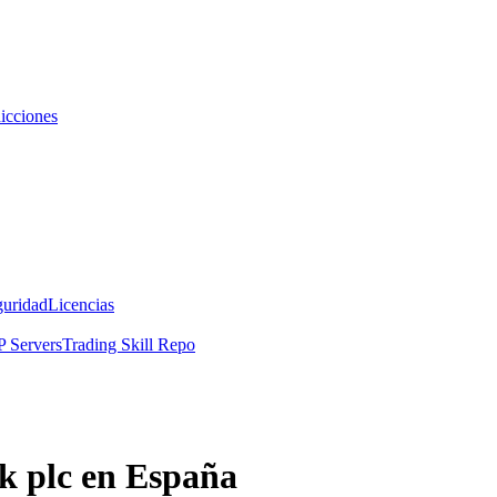
icciones
guridad
Licencias
 Servers
Trading Skill Repo
k plc en España