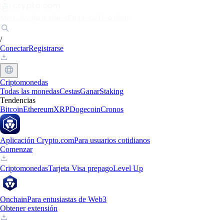
Mercados
Particulares
Empresas
Descubrir
/
Conectar
Registrarse
Criptomonedas
Todas las monedas
Cestas
Ganar
Staking
Tendencias
Bitcoin
Ethereum
XRP
Dogecoin
Cronos
Aplicación Crypto.com
Para usuarios cotidianos
Comenzar
Criptomonedas
Tarjeta Visa prepago
Level Up
Onchain
Para entusiastas de Web3
Obtener extensión