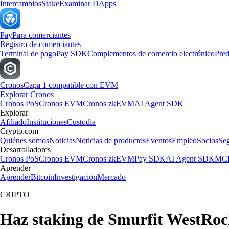
Intercambios
Stake
Examinar DApps
Pay
Para comerciantes
Registro de comerciantes
Terminal de pago
Pay SDK
Complementos de comercio electrónico
Pred
Cronos
Capa 1 compatible con EVM
Explorar Cronos
Cronos PoS
Cronos EVM
Cronos zkEVM
AI Agent SDK
Explorar
Afiliado
Instituciones
Custodia
Crypto.com
Quiénes somos
Noticias
Noticias de productos
Eventos
Empleo
Socios
Se
Desarrolladores
Cronos PoS
Cronos EVM
Cronos zkEVM
Pay SDK
AI Agent SDK
MCP
Aprender
Aprender
Bitcoin
Investigación
Mercado
CRIPTO
Haz staking de Smurfit WestRoc