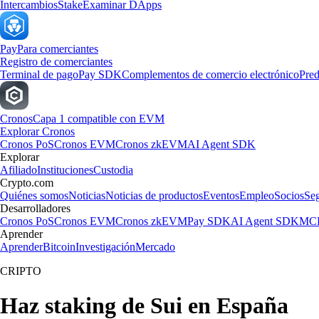
Intercambios
Stake
Examinar DApps
Pay
Para comerciantes
Registro de comerciantes
Terminal de pago
Pay SDK
Complementos de comercio electrónico
Pred
Cronos
Capa 1 compatible con EVM
Explorar Cronos
Cronos PoS
Cronos EVM
Cronos zkEVM
AI Agent SDK
Explorar
Afiliado
Instituciones
Custodia
Crypto.com
Quiénes somos
Noticias
Noticias de productos
Eventos
Empleo
Socios
Se
Desarrolladores
Cronos PoS
Cronos EVM
Cronos zkEVM
Pay SDK
AI Agent SDK
MCP
Aprender
Aprender
Bitcoin
Investigación
Mercado
CRIPTO
Haz staking de Sui en España