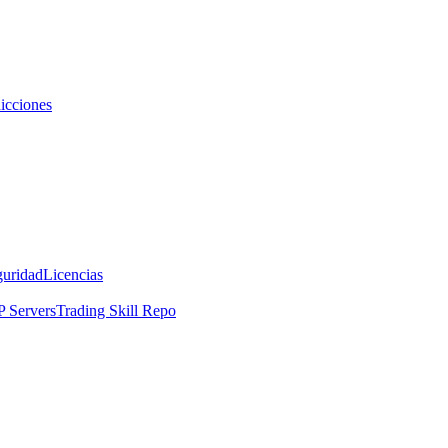
icciones
guridad
Licencias
 Servers
Trading Skill Repo