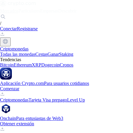
Mercados
Particulares
Empresas
Descubrir
/
Conectar
Registrarse
Criptomonedas
Todas las monedas
Cestas
Ganar
Staking
Tendencias
Bitcoin
Ethereum
XRP
Dogecoin
Cronos
Aplicación Crypto.com
Para usuarios cotidianos
Comenzar
Criptomonedas
Tarjeta Visa prepago
Level Up
Onchain
Para entusiastas de Web3
Obtener extensión