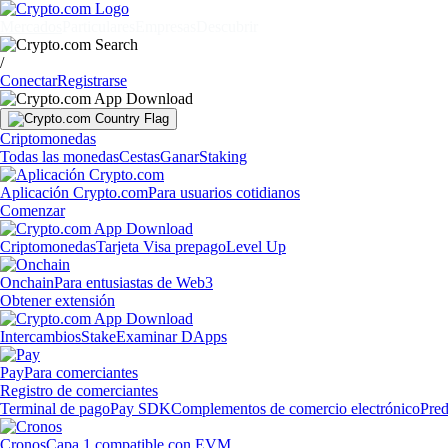
Mercados
Particulares
Empresas
Descubrir
/
Conectar
Registrarse
Criptomonedas
Todas las monedas
Cestas
Ganar
Staking
Aplicación Crypto.com
Para usuarios cotidianos
Comenzar
Criptomonedas
Tarjeta Visa prepago
Level Up
Onchain
Para entusiastas de Web3
Obtener extensión
Intercambios
Stake
Examinar DApps
Pay
Para comerciantes
Registro de comerciantes
Terminal de pago
Pay SDK
Complementos de comercio electrónico
Pred
Cronos
Capa 1 compatible con EVM