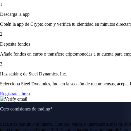
1
Descarga la app
Obtén la app de Crypto.com y verifica tu identidad en minutos directa
2
Deposita fondos
Añade fondos en euros o transfiere criptomonedas a tu cuenta para emp
3
Haz staking de Steel Dynamics, Inc.
Selecciona Steel Dynamics, Inc. en la sección de recompensas, acepta l
Regístrate ahora
Cero comisiones de trading*
Saca más partido a tu dinero. Compra, vende o intercambia más de 400
de recompensas en Cronos (CRO) con la tarjeta Visa prepago de Crypt