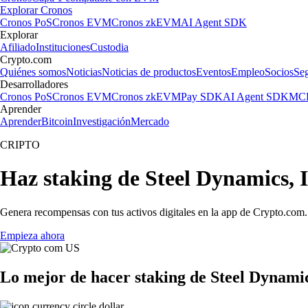
Explorar Cronos
Cronos PoS
Cronos EVM
Cronos zkEVM
AI Agent SDK
Explorar
Afiliado
Instituciones
Custodia
Crypto.com
Quiénes somos
Noticias
Noticias de productos
Eventos
Empleo
Socios
Se
Desarrolladores
Cronos PoS
Cronos EVM
Cronos zkEVM
Pay SDK
AI Agent SDK
MCP
Aprender
Aprender
Bitcoin
Investigación
Mercado
CRIPTO
Haz staking de Steel Dynamics, 
Genera recompensas con tus activos digitales en la app de Crypto.com. 
Empieza ahora
Lo mejor de hacer staking de Steel Dynamic